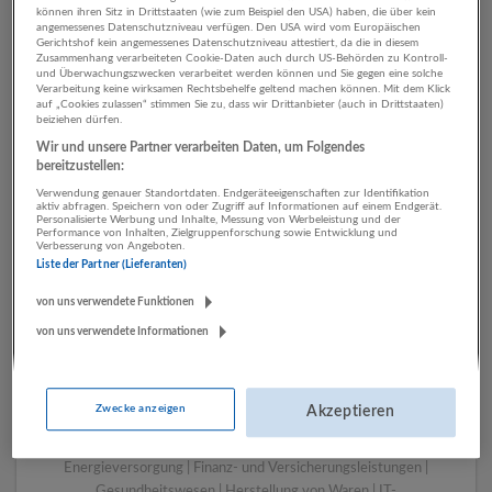
können ihren Sitz in Drittstaaten (wie zum Beispiel den USA) haben, die über kein
angemessenes Datenschutzniveau verfügen. Den USA wird vom Europäischen
Gerichtshof kein angemessenes Datenschutzniveau attestiert, da die in diesem
Zusammenhang verarbeiteten Cookie-Daten auch durch US-Behörden zu Kontroll-
1 Transport, Verkehr
und Überwachungszwecken verarbeitet werden können und Sie gegen eine solche
Verarbeitung keine wirksamen Rechtsbehelfe geltend machen können. Mit dem Klick
Rechtsberatung und
auf „Cookies zulassen“ stimmen Sie zu, dass wir Drittanbieter (auch in Drittstaaten)
beiziehen dürfen.
Wirtschaftsprüfung
Wir und unsere Partner verarbeiten Daten, um Folgendes
Unternehmen
bereitzustellen:
Verwendung genauer Standortdaten. Endgeräteeigenschaften zur Identifikation
aktiv abfragen. Speichern von oder Zugriff auf Informationen auf einem Endgerät.
Personalisierte Werbung und Inhalte, Messung von Werbeleistung und der
Performance von Inhalten, Zielgruppenforschung sowie Entwicklung und
Verbesserung von Angeboten.
Liste der Partner (Lieferanten)
von uns verwendete Funktionen
von uns verwendete Informationen
LUGSTEIN CONSULTING
Zwecke anzeigen
Akzeptieren
Bergheim bei Salzburg
Bau | Beherbergung und Gastronomie | Einzelhandel |
Energieversorgung | Finanz- und Versicherungsleistungen |
Gesundheitswesen | Herstellung von Waren | IT-