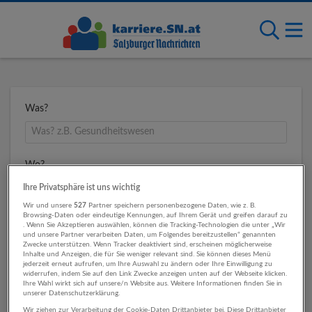
Was?
Wo?
Ihre Privatsphäre ist uns wichtig
Wir und unsere
527
Partner speichern personenbezogene Daten, wie z. B.
Browsing-Daten oder eindeutige Kennungen, auf Ihrem Gerät und greifen darauf zu
Umkreis
. Wenn Sie Akzeptieren auswählen, können die Tracking-Technologien die unter „Wir
und unsere Partner verarbeiten Daten, um Folgendes bereitzustellen“ genannten
Zwecke unterstützen. Wenn Tracker deaktiviert sind, erscheinen möglicherweise
Inhalte und Anzeigen, die für Sie weniger relevant sind. Sie können dieses Menü
jederzeit erneut aufrufen, um Ihre Auswahl zu ändern oder Ihre Einwilligung zu
widerrufen, indem Sie auf den Link Zwecke anzeigen unten auf der Webseite klicken.
Ihre Wahl wirkt sich auf unsere/n Website aus. Weitere Informationen finden Sie in
unserer Datenschutzerklärung.
Wir ziehen zur Verarbeitung der Cookie-Daten Drittanbieter bei. Diese Drittanbieter