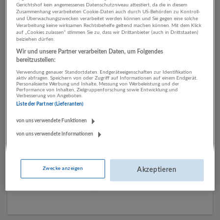
Gerichtshof kein angemessenes Datenschutzniveau attestiert, da die in diesem
Zusammenhang verarbeiteten Cookie-Daten auch durch US-Behörden zu Kontroll-
und Überwachungszwecken verarbeitet werden können und Sie gegen eine solche
Verarbeitung keine wirksamen Rechtsbehelfe geltend machen können. Mit dem Klick
1 Transport, Verkehr
auf „Cookies zulassen“ stimmen Sie zu, dass wir Drittanbieter (auch in Drittstaaten)
beiziehen dürfen.
Mechatronik /
Wir und unsere Partner verarbeiten Daten, um Folgendes
Automatisierung
bereitzustellen:
Unternehmen
Verwendung genauer Standortdaten. Endgeräteeigenschaften zur Identifikation
aktiv abfragen. Speichern von oder Zugriff auf Informationen auf einem Endgerät.
Personalisierte Werbung und Inhalte, Messung von Werbeleistung und der
Performance von Inhalten, Zielgruppenforschung sowie Entwicklung und
Verbesserung von Angeboten.
Liste der Partner (Lieferanten)
von uns verwendete Funktionen
von uns verwendete Informationen
Zwecke anzeigen
Akzeptieren
impetus Personalberatung
Kitzbühel