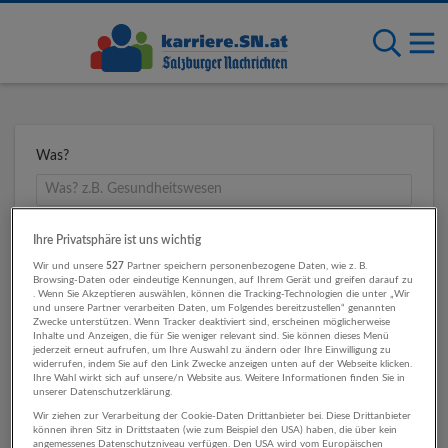
Was?
Wo?
Ihre Privatsphäre ist uns wichtig
Wir und unsere
527
Partner speichern personenbezogene Daten, wie z. B.
Browsing-Daten oder eindeutige Kennungen, auf Ihrem Gerät und greifen darauf zu
. Wenn Sie Akzeptieren auswählen, können die Tracking-Technologien die unter „Wir
und unsere Partner verarbeiten Daten, um Folgendes bereitzustellen“ genannten
Umkreis
Zwecke unterstützen. Wenn Tracker deaktiviert sind, erscheinen möglicherweise
Inhalte und Anzeigen, die für Sie weniger relevant sind. Sie können dieses Menü
jederzeit erneut aufrufen, um Ihre Auswahl zu ändern oder Ihre Einwilligung zu
widerrufen, indem Sie auf den Link Zwecke anzeigen unten auf der Webseite klicken.
Ihre Wahl wirkt sich auf unsere/n Website aus. Weitere Informationen finden Sie in
unserer Datenschutzerklärung.
Wir ziehen zur Verarbeitung der Cookie-Daten Drittanbieter bei. Diese Drittanbieter
können ihren Sitz in Drittstaaten (wie zum Beispiel den USA) haben, die über kein
angemessenes Datenschutzniveau verfügen. Den USA wird vom Europäischen