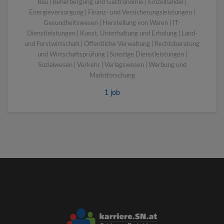
Bau | Beherbergung und Gastronomie | Einzelhandel |
Energieversorgung | Finanz- und Versicherungsleistungen |
Gesundheitswesen | Herstellung von Waren | IT-
Dienstleistungen | Kunst, Unterhaltung und Erholung | Land-
und Forstwirtschaft | Öffentliche Verwaltung | Rechtsberatung
und Wirtschaftsprüfung | Sonstige Dienstleistungen |
Sozialwesen | Verkehr | Verlagswesen | Werbung und
Marktforschung
1 job