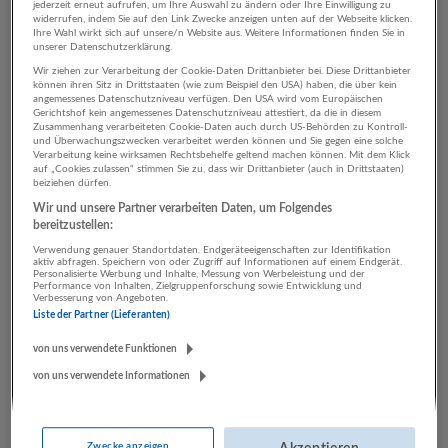
jederzeit erneut aufrufen, um Ihre Auswahl zu ändern oder Ihre Einwilligung zu
widerrufen, indem Sie auf den Link Zwecke anzeigen unten auf der Webseite klicken.
Ihre Wahl wirkt sich auf unsere/n Website aus. Weitere Informationen finden Sie in
unserer Datenschutzerklärung.
3 Transport, Verkehr Land-
Wir ziehen zur Verarbeitung der Cookie-Daten Drittanbieter bei. Diese Drittanbieter
und Forstwirtschaft
können ihren Sitz in Drittstaaten (wie zum Beispiel den USA) haben, die über kein
angemessenes Datenschutzniveau verfügen. Den USA wird vom Europäischen
Gerichtshof kein angemessenes Datenschutzniveau attestiert, da die in diesem
Unternehmen
Zusammenhang verarbeiteten Cookie-Daten auch durch US-Behörden zu Kontroll-
und Überwachungszwecken verarbeitet werden können und Sie gegen eine solche
Verarbeitung keine wirksamen Rechtsbehelfe geltend machen können. Mit dem Klick
auf „Cookies zulassen“ stimmen Sie zu, dass wir Drittanbieter (auch in Drittstaaten)
beiziehen dürfen.
Wir und unsere Partner verarbeiten Daten, um Folgendes
bereitzustellen:
Verwendung genauer Standortdaten. Endgeräteeigenschaften zur Identifikation
aktiv abfragen. Speichern von oder Zugriff auf Informationen auf einem Endgerät.
Personalisierte Werbung und Inhalte, Messung von Werbeleistung und der
Performance von Inhalten, Zielgruppenforschung sowie Entwicklung und
Verbesserung von Angeboten.
Liste der Partner (Lieferanten)
binderholz Gruppe
von uns verwendete Funktionen
Fügen
Bau | Herstellung von Waren | Land- und Forstwirtschaft
von uns verwendete Informationen
22 Jobs
Zwecke anzeigen