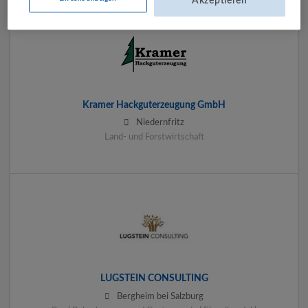
Akzeptieren
Kramer Hackguterzeugung GmbH
Niedernfritz
Land- und Forstwirtschaft
LUGSTEIN CONSULTING
Bergheim bei Salzburg