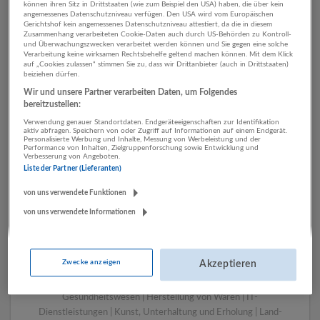
können ihren Sitz in Drittstaaten (wie zum Beispiel den USA) haben, die über kein
angemessenes Datenschutzniveau verfügen. Den USA wird vom Europäischen
Gerichtshof kein angemessenes Datenschutzniveau attestiert, da die in diesem
Zusammenhang verarbeiteten Cookie-Daten auch durch US-Behörden zu Kontroll-
1 Transport, Verkehr Land-
und Überwachungszwecken verarbeitet werden können und Sie gegen eine solche
Verarbeitung keine wirksamen Rechtsbehelfe geltend machen können. Mit dem Klick
und Forstwirtschaft
auf „Cookies zulassen“ stimmen Sie zu, dass wir Drittanbieter (auch in Drittstaaten)
beiziehen dürfen.
Unternehmen
Wir und unsere Partner verarbeiten Daten, um Folgendes
bereitzustellen:
Verwendung genauer Standortdaten. Endgeräteeigenschaften zur Identifikation
aktiv abfragen. Speichern von oder Zugriff auf Informationen auf einem Endgerät.
Personalisierte Werbung und Inhalte, Messung von Werbeleistung und der
Performance von Inhalten, Zielgruppenforschung sowie Entwicklung und
Verbesserung von Angeboten.
Liste der Partner (Lieferanten)
von uns verwendete Funktionen
von uns verwendete Informationen
LUGSTEIN CONSULTING
Bergheim bei Salzburg
Zwecke anzeigen
Akzeptieren
Bau | Beherbergung und Gastronomie | Einzelhandel |
Energieversorgung | Finanz- und Versicherungsleistungen |
Gesundheitswesen | Herstellung von Waren | IT-
Dienstleistungen | Kunst, Unterhaltung und Erholung | Land-