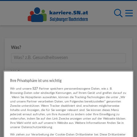
Was?
Wo?
Ihre Privatsphäre ist uns wichtig
Wir und unsere
527
Partner speichern personenbezogene Daten, wie z. B.
Browsing-Daten oder eindeutige Kennungen, auf Ihrem Gerät und greifen darauf zu
Umkreis
. Wenn Sie Akzeptieren auswählen, können die Tracking-Technologien die unter „Wir
und unsere Partner verarbeiten Daten, um Folgendes bereitzustellen“ genannten
Zwecke unterstützen. Wenn Tracker deaktiviert sind, erscheinen möglicherweise
Inhalte und Anzeigen, die für Sie weniger relevant sind. Sie können dieses Menü
jederzeit erneut aufrufen, um Ihre Auswahl zu ändern oder Ihre Einwilligung zu
widerrufen, indem Sie auf den Link Zwecke anzeigen unten auf der Webseite klicken.
Ihre Wahl wirkt sich auf unsere/n Website aus. Weitere Informationen finden Sie in
unserer Datenschutzerklärung.
Wir ziehen zur Verarbeitung der Cookie-Daten Drittanbieter bei. Diese Drittanbieter