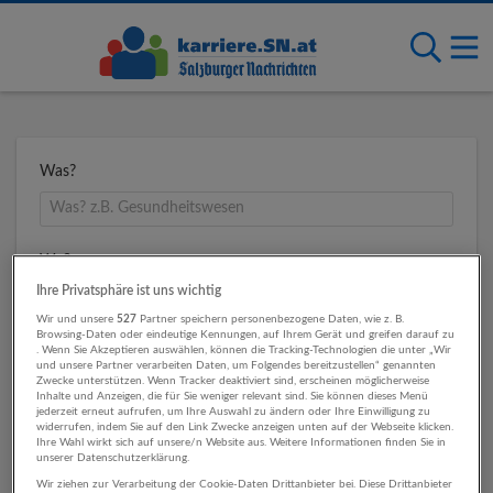
Was?
Wo?
Ihre Privatsphäre ist uns wichtig
Wir und unsere
527
Partner speichern personenbezogene Daten, wie z. B.
Browsing-Daten oder eindeutige Kennungen, auf Ihrem Gerät und greifen darauf zu
Umkreis
. Wenn Sie Akzeptieren auswählen, können die Tracking-Technologien die unter „Wir
und unsere Partner verarbeiten Daten, um Folgendes bereitzustellen“ genannten
Zwecke unterstützen. Wenn Tracker deaktiviert sind, erscheinen möglicherweise
Inhalte und Anzeigen, die für Sie weniger relevant sind. Sie können dieses Menü
jederzeit erneut aufrufen, um Ihre Auswahl zu ändern oder Ihre Einwilligung zu
widerrufen, indem Sie auf den Link Zwecke anzeigen unten auf der Webseite klicken.
Ihre Wahl wirkt sich auf unsere/n Website aus. Weitere Informationen finden Sie in
unserer Datenschutzerklärung.
Wir ziehen zur Verarbeitung der Cookie-Daten Drittanbieter bei. Diese Drittanbieter