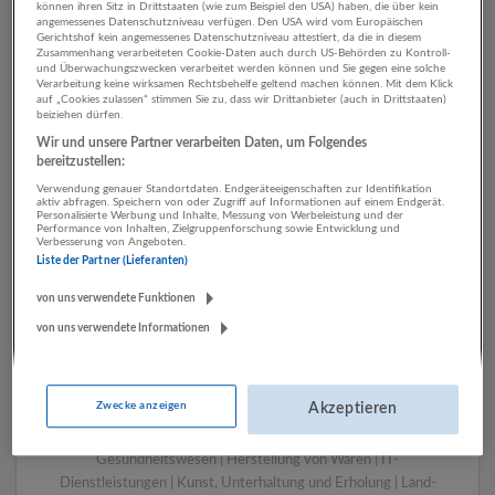
können ihren Sitz in Drittstaaten (wie zum Beispiel den USA) haben, die über kein
angemessenes Datenschutzniveau verfügen. Den USA wird vom Europäischen
Gerichtshof kein angemessenes Datenschutzniveau attestiert, da die in diesem
Zusammenhang verarbeiteten Cookie-Daten auch durch US-Behörden zu Kontroll-
1 Transport, Verkehr IT-
und Überwachungszwecken verarbeitet werden können und Sie gegen eine solche
Verarbeitung keine wirksamen Rechtsbehelfe geltend machen können. Mit dem Klick
Dienstleistungen
auf „Cookies zulassen“ stimmen Sie zu, dass wir Drittanbieter (auch in Drittstaaten)
beiziehen dürfen.
Unternehmen
Wir und unsere Partner verarbeiten Daten, um Folgendes
bereitzustellen:
Verwendung genauer Standortdaten. Endgeräteeigenschaften zur Identifikation
aktiv abfragen. Speichern von oder Zugriff auf Informationen auf einem Endgerät.
Personalisierte Werbung und Inhalte, Messung von Werbeleistung und der
Performance von Inhalten, Zielgruppenforschung sowie Entwicklung und
Verbesserung von Angeboten.
Liste der Partner (Lieferanten)
von uns verwendete Funktionen
von uns verwendete Informationen
LUGSTEIN CONSULTING
Bergheim bei Salzburg
Zwecke anzeigen
Akzeptieren
Bau | Beherbergung und Gastronomie | Einzelhandel |
Energieversorgung | Finanz- und Versicherungsleistungen |
Gesundheitswesen | Herstellung von Waren | IT-
Dienstleistungen | Kunst, Unterhaltung und Erholung | Land-