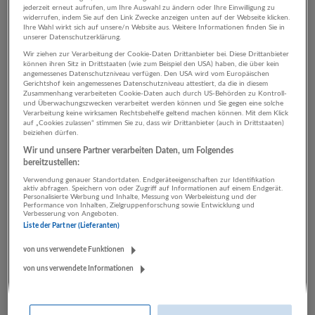
jederzeit erneut aufrufen, um Ihre Auswahl zu ändern oder Ihre Einwilligung zu
widerrufen, indem Sie auf den Link Zwecke anzeigen unten auf der Webseite klicken.
Ihre Wahl wirkt sich auf unsere/n Website aus. Weitere Informationen finden Sie in
unserer Datenschutzerklärung.
3 Transport, Verkehr
Wir ziehen zur Verarbeitung der Cookie-Daten Drittanbieter bei. Diese Drittanbieter
Herstellung von Waren
können ihren Sitz in Drittstaaten (wie zum Beispiel den USA) haben, die über kein
angemessenes Datenschutzniveau verfügen. Den USA wird vom Europäischen
Unternehmen
Gerichtshof kein angemessenes Datenschutzniveau attestiert, da die in diesem
Zusammenhang verarbeiteten Cookie-Daten auch durch US-Behörden zu Kontroll-
und Überwachungszwecken verarbeitet werden können und Sie gegen eine solche
Verarbeitung keine wirksamen Rechtsbehelfe geltend machen können. Mit dem Klick
auf „Cookies zulassen“ stimmen Sie zu, dass wir Drittanbieter (auch in Drittstaaten)
beiziehen dürfen.
Wir und unsere Partner verarbeiten Daten, um Folgendes
bereitzustellen:
Verwendung genauer Standortdaten. Endgeräteeigenschaften zur Identifikation
aktiv abfragen. Speichern von oder Zugriff auf Informationen auf einem Endgerät.
Personalisierte Werbung und Inhalte, Messung von Werbeleistung und der
Performance von Inhalten, Zielgruppenforschung sowie Entwicklung und
Verbesserung von Angeboten.
Liste der Partner (Lieferanten)
binderholz Gruppe
Fügen
von uns verwendete Funktionen
Bau | Herstellung von Waren | Land- und Forstwirtschaft
von uns verwendete Informationen
22 Jobs