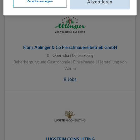
Zwecke anzeigen
Akzeptieren
Franz Ablinger & Co Fleischhauereibetrieb GmbH
Oberndorf bei Salzburg
Beherbergung und Gastronomie | Einzelhandel | Herstellung von
Waren
8 Jobs
LUGSTEIN CONSULTING