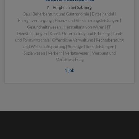
Bergheim bei Salzburg
Bau | Beherbergung und Gastronomie | Einzelhandel |
Energieversorgung | Finanz- und Versicherungsleistungen |
Gesundheitswesen | Herstellung von Waren | IT-
Dienstleistungen | Kunst, Unterhaltung und Erholung | Land-
und Forstwirtschaft | Öffentliche Verwaltung | Rechtsberatung
und Wirtschaftsprüfung | Sonstige Dienstleistungen |
Sozialwesen | Verkehr | Verlagswesen | Werbung und
Marktforschung
1 job