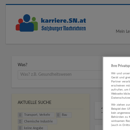
Mein Le
Was?
Ihre Privats
Wir und unse
Gerät und gre
Partner verar
erscheinen mög
aufrufen, um 
Webseite klick
Datenschutzer
AKTUELLE SUCHE
Wir ziehen zur
1 Trans
Beispiel den 
kein angemess
Transport, Verkehr
Bau
Behörden zu K
wirksamen Rech
Chemische Industrie
(auch in Dritt
keine Angabe