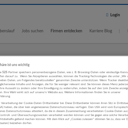
Login
benslauf
Jobs suchen
Firmen entdecken
Karriere Blog
Wo?
Umkreis
phäre ist uns wichtig
re
525
Partner speichern personenbezogene Daten, wie z. B. Browsing-Daten oder eindeutige Kenn
5 km
ifen darauf zu . Wenn Sie Akzeptieren auswählen, können die Tracking-Technologien die unter „Wir
beiten Daten, um Folgendes bereitzustellen“ genannten Zwecke unterstützen. Wenn Tracker deaktivie
licherweise Inhalte und Anzeigen, die für Sie weniger relevant sind. Sie können dieses Menü jederze
Ihre Auswahl zu ändern oder Ihre Einwilligung zu widerrufen, indem Sie auf den Link Zwecke anzei
en. Ihre Wahl wirkt sich auf unsere/n Website aus. Weitere Informationen finden Sie in unserer
klärung.
 Verarbeitung der Cookie-Daten Drittanbieter bei. Diese Drittanbieter können ihren Sitz in Drittsta
port, Verkehr Bau Unternehmen
USA) haben, die über kein angemessenes Datenschutzniveau verfügen. Den USA wird vom Europäisc
enes Datenschutzniveau attestiert, da die in diesem Zusammenhang verarbeiteten Cookie-Daten au
ontroll- und Überwachungszwecken verarbeitet werden können und Sie gegen eine solche Verarbe
tsbehelfe geltend machen können. Mit dem Klick auf „Cookies zulassen“ stimmen Sie zu, dass wir D
staaten) beiziehen dürfen.