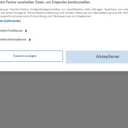
re Partner verarbeiten Daten, um Folgendes bereitzustellen:
LUGSTEIN CONSULTING
nauer Standortdaten. Endgeräteeigenschaften zur Identifikation aktiv abfragen. Speichern von ode
 auf einem Endgerät. Personalisierte Werbung und Inhalte, Messung von Werbeleistung und der Pe
Bergheim bei Salzburg
lgruppenforschung sowie Entwicklung und Verbesserung von Angeboten.
Bau | Beherbergung und Gastronomie | Einzelhandel |
ner (Lieferanten)
Energieversorgung | Finanz- und Versicherungsleistungen |
ndete Funktionen
Gesundheitswesen | Herstellung von Waren | IT-Dienstleistungen |
Kunst, Unterhaltung und Erholung | Land- und Forstwirtschaft |
ndete Informationen
Öffentliche Verwaltung | Rechtsberatung und Wirtschaftsprüfung |
Sonstige Dienstleistungen | Sozialwesen | Verkehr | Verlagswesen |
Werbung und Marktforschung
Zwecke anzeigen
Akzeptieren