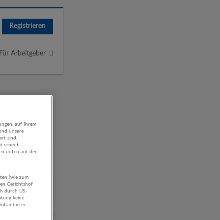
Registrieren
Für Arbeitgeber
ungen, auf Ihrem
 und unsere
rt sind,
it erneut
gen unten auf der
aten (wie zum
hen Gerichtshof
ch durch US-
itung keine
rittanbieter