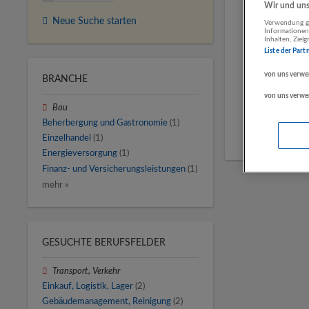
Wir und unse
Neue Suche starten
Verwendung ge
Informationen
Inhalten, Zie
Liste der Part
von uns verwe
BRANCHE
von uns verwe
Bau
Beherbergung und Gastronomie
(1)
Einzelhandel
(1)
Energieversorgung
(1)
Finanz- und Versicherungsleistungen
(1)
mehr »
GESUCHTE BERUFSFELDER
Transport, Verkehr
Einkauf, Logistik, Lager
(2)
Gebäudemanagement, Reinigung
(2)