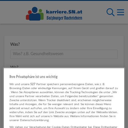
Was?
Wo?
Ihre Privatsphäre ist uns wichtig
Wir und unsere
527
Partner speichern personenbezogene Daten, wie z. B.
Browsing-Daten oder eindeutige Kennungen, auf Ihrem Gerät und greifen darauf zu
Umkreis
. Wenn Sie Akzeptieren auswählen, können die Tracking-Technologien die unter „Wir
und unsere Partner verarbeiten Daten, um Folgendes bereitzustellen“ genannten
Zwecke unterstützen. Wenn Tracker deaktiviert sind, erscheinen möglicherweise
Inhalte und Anzeigen, die für Sie weniger relevant sind. Sie können dieses Menü
jederzeit erneut aufrufen, um Ihre Auswahl zu ändern oder Ihre Einwilligung zu
widerrufen, indem Sie auf den Link Zwecke anzeigen unten auf der Webseite klicken.
Ihre Wahl wirkt sich auf unsere/n Website aus. Weitere Informationen finden Sie in
unserer Datenschutzerklärung.
Wir ziehen zur Verarbeitung der Cookie-Daten Drittanbieter bei. Diese Drittanbieter