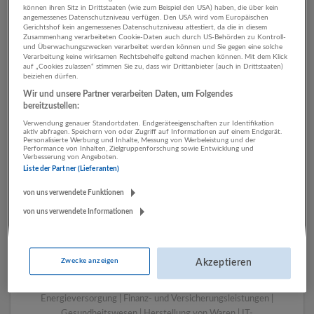
können ihren Sitz in Drittstaaten (wie zum Beispiel den USA) haben, die über kein
angemessenes Datenschutzniveau verfügen. Den USA wird vom Europäischen
Gerichtshof kein angemessenes Datenschutzniveau attestiert, da die in diesem
Zusammenhang verarbeiteten Cookie-Daten auch durch US-Behörden zu Kontroll-
1 Tourismus, Hotel,
und Überwachungszwecken verarbeitet werden können und Sie gegen eine solche
Verarbeitung keine wirksamen Rechtsbehelfe geltend machen können. Mit dem Klick
Gastronomie Sonstige
auf „Cookies zulassen“ stimmen Sie zu, dass wir Drittanbieter (auch in Drittstaaten)
beiziehen dürfen.
Dienstleistungen
Wir und unsere Partner verarbeiten Daten, um Folgendes
Unternehmen
bereitzustellen:
Verwendung genauer Standortdaten. Endgeräteeigenschaften zur Identifikation
aktiv abfragen. Speichern von oder Zugriff auf Informationen auf einem Endgerät.
Personalisierte Werbung und Inhalte, Messung von Werbeleistung und der
Performance von Inhalten, Zielgruppenforschung sowie Entwicklung und
Verbesserung von Angeboten.
Liste der Partner (Lieferanten)
von uns verwendete Funktionen
von uns verwendete Informationen
LUGSTEIN CONSULTING
Zwecke anzeigen
Akzeptieren
Bergheim bei Salzburg
Bau | Beherbergung und Gastronomie | Einzelhandel |
Energieversorgung | Finanz- und Versicherungsleistungen |
Gesundheitswesen | Herstellung von Waren | IT-