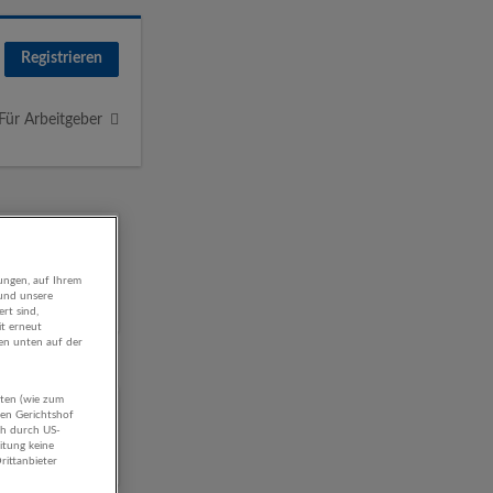
Registrieren
Für Arbeitgeber
ungen, auf Ihrem
 und unsere
rt sind,
it erneut
gen unten auf der
aten (wie zum
hen Gerichtshof
ch durch US-
itung keine
rittanbieter