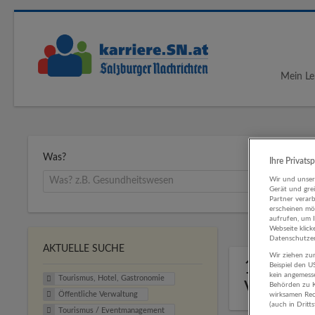
Mein Le
Was?
Ihre Privats
Wir und unse
Gerät und gre
Partner verar
erscheinen mög
aufrufen, um 
Webseite klick
Datenschutzer
AKTUELLE SUCHE
Wir ziehen zur
1 Touri
Beispiel den 
kein angemess
Tourismus, Hotel, Gastronomie
Verwal
Behörden zu K
Öffentliche Verwaltung
wirksamen Rech
(auch in Dritt
Tourismus / Eventmanagement