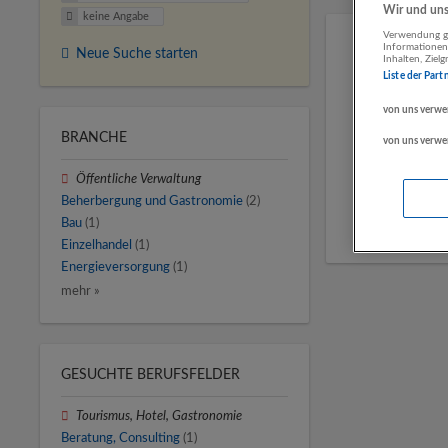
Wir und unse
keine Angabe
Verwendung ge
Informationen
Neue Suche starten
Inhalten, Zie
Liste der Part
von uns verwe
BRANCHE
von uns verwe
Öffentliche Verwaltung
Beherbergung und Gastronomie
(2)
Bau
(1)
Einzelhandel
(1)
Energieversorgung
(1)
mehr »
GESUCHTE BERUFSFELDER
Tourismus, Hotel, Gastronomie
Beratung, Consulting
(1)