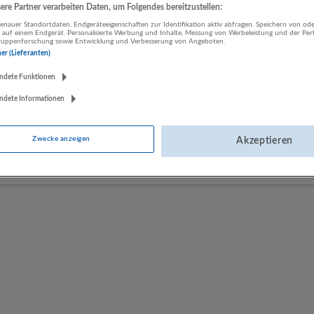
re Partner verarbeiten Daten, um Folgendes bereitzustellen:
nauer Standortdaten. Endgeräteeigenschaften zur Identifikation aktiv abfragen. Speichern von ode
 auf einem Endgerät. Personalisierte Werbung und Inhalte, Messung von Werbeleistung und der Pe
LUGSTEIN CONSULTING
lgruppenforschung sowie Entwicklung und Verbesserung von Angeboten.
Bergheim bei Salzburg
ner (Lieferanten)
Bau | Beherbergung und Gastronomie | Einzelhandel |
ndete Funktionen
Energieversorgung | Finanz- und Versicherungsleistungen |
Gesundheitswesen | Herstellung von Waren | IT-Dienstleistungen |
ndete Informationen
Kunst, Unterhaltung und Erholung | Land- und Forstwirtschaft |
Öffentliche Verwaltung | Rechtsberatung und Wirtschaftsprüfung |
Zwecke anzeigen
Akzeptieren
Sonstige Dienstleistungen | Sozialwesen | Verkehr | Verlagswesen |
Werbung und Marktforschung