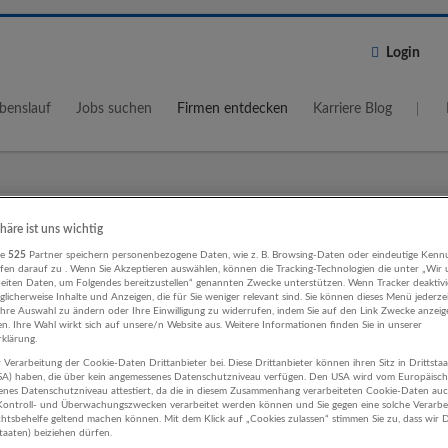
Login
benslauf
Jobs suchen
Firmen entdecken
Karriere Blog
Wo?
Umkreis
phäre ist uns wichtig
re
525
Partner speichern personenbezogene Daten, wie z. B. Browsing-Daten oder eindeutige Kenn
5 km
ifen darauf zu . Wenn Sie Akzeptieren auswählen, können die Tracking-Technologien die unter „Wir
beiten Daten, um Folgendes bereitzustellen“ genannten Zwecke unterstützen. Wenn Tracker deaktivie
licherweise Inhalte und Anzeigen, die für Sie weniger relevant sind. Sie können dieses Menü jederze
Ihre Auswahl zu ändern oder Ihre Einwilligung zu widerrufen, indem Sie auf den Link Zwecke anzei
en. Ihre Wahl wirkt sich auf unsere/n Website aus. Weitere Informationen finden Sie in unserer
klärung.
 Verarbeitung der Cookie-Daten Drittanbieter bei. Diese Drittanbieter können ihren Sitz in Drittsta
smus, Hotel, Gastronomie Öffentliche
USA) haben, die über kein angemessenes Datenschutzniveau verfügen. Den USA wird vom Europäisc
enes Datenschutzniveau attestiert, da die in diesem Zusammenhang verarbeiteten Cookie-Daten au
tung Unternehmen
ontroll- und Überwachungszwecken verarbeitet werden können und Sie gegen eine solche Verarbe
tsbehelfe geltend machen können. Mit dem Klick auf „Cookies zulassen“ stimmen Sie zu, dass wir D
staaten) beiziehen dürfen.