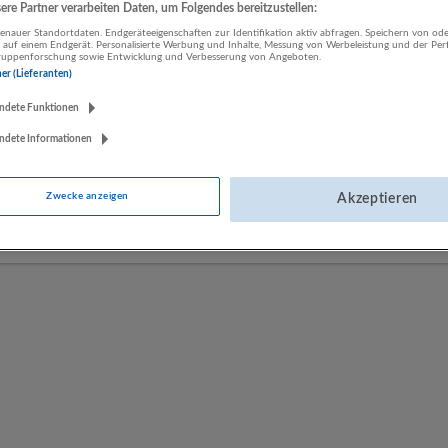
re Partner verarbeiten Daten, um Folgendes bereitzustellen:
nauer Standortdaten. Endgeräteeigenschaften zur Identifikation aktiv abfragen. Speichern von ode
 auf einem Endgerät. Personalisierte Werbung und Inhalte, Messung von Werbeleistung und der Pe
LUGSTEIN CONSULTING
lgruppenforschung sowie Entwicklung und Verbesserung von Angeboten.
ner (Lieferanten)
Bergheim bei Salzburg
Bau | Beherbergung und Gastronomie | Einzelhandel |
ndete Funktionen
Energieversorgung | Finanz- und Versicherungsleistungen |
ndete Informationen
Gesundheitswesen | Herstellung von Waren | IT-Dienstleistungen |
Kunst, Unterhaltung und Erholung | Land- und Forstwirtschaft |
Öffentliche Verwaltung | Rechtsberatung und Wirtschaftsprüfung |
Zwecke anzeigen
Akzeptieren
Sonstige Dienstleistungen | Sozialwesen | Verkehr | Verlagswesen |
Werbung und Marktforschung