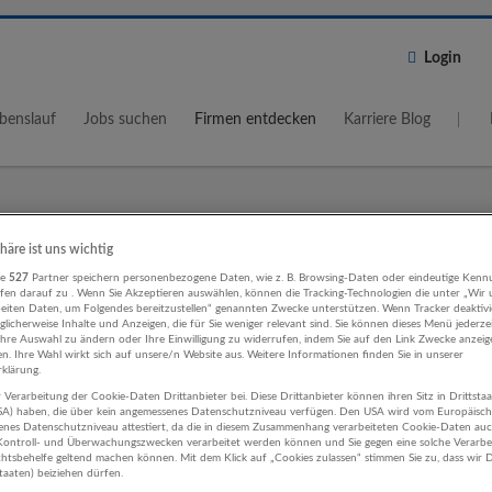
Login
benslauf
Jobs suchen
Firmen entdecken
Karriere Blog
Wo?
Umkreis
phäre ist uns wichtig
re
527
Partner speichern personenbezogene Daten, wie z. B. Browsing-Daten oder eindeutige Kenn
5 km
ifen darauf zu . Wenn Sie Akzeptieren auswählen, können die Tracking-Technologien die unter „Wir
beiten Daten, um Folgendes bereitzustellen“ genannten Zwecke unterstützen. Wenn Tracker deaktivie
licherweise Inhalte und Anzeigen, die für Sie weniger relevant sind. Sie können dieses Menü jederze
Ihre Auswahl zu ändern oder Ihre Einwilligung zu widerrufen, indem Sie auf den Link Zwecke anzei
en. Ihre Wahl wirkt sich auf unsere/n Website aus. Weitere Informationen finden Sie in unserer
klärung.
 Verarbeitung der Cookie-Daten Drittanbieter bei. Diese Drittanbieter können ihren Sitz in Drittsta
smus, Hotel, Gastronomie Öffentliche
USA) haben, die über kein angemessenes Datenschutzniveau verfügen. Den USA wird vom Europäisc
enes Datenschutzniveau attestiert, da die in diesem Zusammenhang verarbeiteten Cookie-Daten au
tung Unternehmen
ontroll- und Überwachungszwecken verarbeitet werden können und Sie gegen eine solche Verarbe
tsbehelfe geltend machen können. Mit dem Klick auf „Cookies zulassen“ stimmen Sie zu, dass wir D
staaten) beiziehen dürfen.