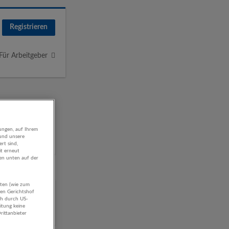
Registrieren
Für Arbeitgeber
ungen, auf Ihrem
 und unsere
rt sind,
it erneut
gen unten auf der
aten (wie zum
hen Gerichtshof
ch durch US-
itung keine
rittanbieter