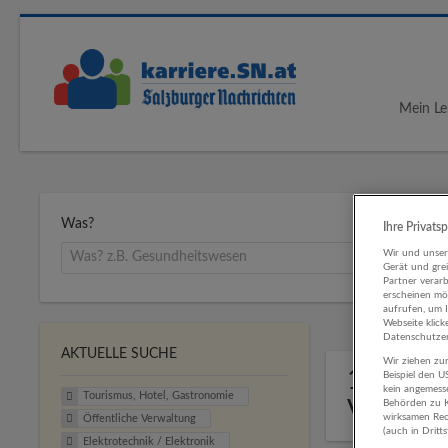
Mein Le
Was?
Ihre Privats
Wir und unse
Gerät und gre
Partner verar
erscheinen mög
aufrufen, um 
Webseite klick
Datenschutzer
AKTUELLE SUCHE
Wir ziehen zur
1 Touri
Beispiel den 
kein angemess
Tourismus, Hotel, Gastronomie
Verwal
Behörden zu K
wirksamen Rech
Öffentliche Verwaltung
(auch in Dritt
Elektrotechnik / Elektronik