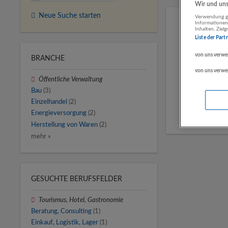
Wir und unse
Neue Suche starten
Verwendung ge
Informationen
Inhalten, Zie
Liste der Part
von uns verwe
BRANCHE
von uns verwe
Öffentliche Verwaltung
Bau
(3)
Einzelhandel
(2)
Energieversorgung
(2)
Herstellung von Waren
(2)
mehr »
GESUCHTE BERUFSFELDER
Tourismus, Hotel, Gastronomie
Beratung, Consulting
(1)
Einkauf, Logistik, Lager
(1)