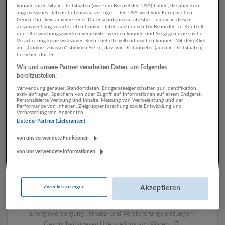
können ihren Sitz in Drittstaaten (wie zum Beispiel den USA) haben, die über kein
angemessenes Datenschutzniveau verfügen. Den USA wird vom Europäischen
Gerichtshof kein angemessenes Datenschutzniveau attestiert, da die in diesem
Zusammenhang verarbeiteten Cookie-Daten auch durch US-Behörden zu Kontroll-
1 Tourismus, Hotel,
und Überwachungszwecken verarbeitet werden können und Sie gegen eine solche
Verarbeitung keine wirksamen Rechtsbehelfe geltend machen können. Mit dem Klick
Gastronomie Kunst,
auf „Cookies zulassen“ stimmen Sie zu, dass wir Drittanbieter (auch in Drittstaaten)
beiziehen dürfen.
Unterhaltung und Erholung
Wir und unsere Partner verarbeiten Daten, um Folgendes
Unternehmen
bereitzustellen:
Verwendung genauer Standortdaten. Endgeräteeigenschaften zur Identifikation
aktiv abfragen. Speichern von oder Zugriff auf Informationen auf einem Endgerät.
Personalisierte Werbung und Inhalte, Messung von Werbeleistung und der
Performance von Inhalten, Zielgruppenforschung sowie Entwicklung und
Verbesserung von Angeboten.
Liste der Partner (Lieferanten)
von uns verwendete Funktionen
von uns verwendete Informationen
LUGSTEIN CONSULTING
Zwecke anzeigen
Akzeptieren
Bergheim bei Salzburg
Bau | Beherbergung und Gastronomie | Einzelhandel |
Energieversorgung | Finanz- und Versicherungsleistungen |
Gesundheitswesen | Herstellung von Waren | IT-