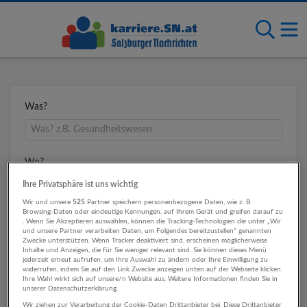
Was?
Wo?
Ihre Privatsphäre ist uns wichtig
Wir und unsere
525
Partner speichern personenbezogene Daten, wie z. B.
Browsing-Daten oder eindeutige Kennungen, auf Ihrem Gerät und greifen darauf zu
Umkreis
. Wenn Sie Akzeptieren auswählen, können die Tracking-Technologien die unter „Wir
und unsere Partner verarbeiten Daten, um Folgendes bereitzustellen“ genannten
Zwecke unterstützen. Wenn Tracker deaktiviert sind, erscheinen möglicherweise
Inhalte und Anzeigen, die für Sie weniger relevant sind. Sie können dieses Menü
jederzeit erneut aufrufen, um Ihre Auswahl zu ändern oder Ihre Einwilligung zu
widerrufen, indem Sie auf den Link Zwecke anzeigen unten auf der Webseite klicken.
Ihre Wahl wirkt sich auf unsere/n Website aus. Weitere Informationen finden Sie in
unserer Datenschutzerklärung.
Wir ziehen zur Verarbeitung der Cookie-Daten Drittanbieter bei. Diese Drittanbieter