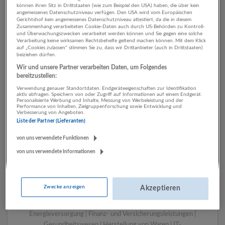
können ihren Sitz in Drittstaaten (wie zum Beispiel den USA) haben, die über kein
angemessenes Datenschutzniveau verfügen. Den USA wird vom Europäischen
Gerichtshof kein angemessenes Datenschutzniveau attestiert, da die in diesem
Zusammenhang verarbeiteten Cookie-Daten auch durch US-Behörden zu Kontroll-
1 Tourismus, Hotel,
und Überwachungszwecken verarbeitet werden können und Sie gegen eine solche
Verarbeitung keine wirksamen Rechtsbehelfe geltend machen können. Mit dem Klick
Gastronomie IT-
auf „Cookies zulassen“ stimmen Sie zu, dass wir Drittanbieter (auch in Drittstaaten)
beiziehen dürfen.
Dienstleistungen
Wir und unsere Partner verarbeiten Daten, um Folgendes
Unternehmen
bereitzustellen:
Verwendung genauer Standortdaten. Endgeräteeigenschaften zur Identifikation
aktiv abfragen. Speichern von oder Zugriff auf Informationen auf einem Endgerät.
Personalisierte Werbung und Inhalte, Messung von Werbeleistung und der
Performance von Inhalten, Zielgruppenforschung sowie Entwicklung und
Verbesserung von Angeboten.
Liste der Partner (Lieferanten)
von uns verwendete Funktionen
von uns verwendete Informationen
LUGSTEIN CONSULTING
Zwecke anzeigen
Akzeptieren
Bergheim bei Salzburg
Bau | Beherbergung und Gastronomie | Einzelhandel |
Energieversorgung | Finanz- und Versicherungsleistungen |
Gesundheitswesen | Herstellung von Waren | IT-