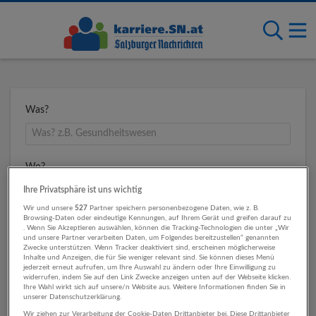
Was?
Wo?
Ihre Privatsphäre ist uns wichtig
Wir und unsere
527
Partner speichern personenbezogene Daten, wie z. B.
Browsing-Daten oder eindeutige Kennungen, auf Ihrem Gerät und greifen darauf zu
Umkreis
. Wenn Sie Akzeptieren auswählen, können die Tracking-Technologien die unter „Wir
und unsere Partner verarbeiten Daten, um Folgendes bereitzustellen“ genannten
Zwecke unterstützen. Wenn Tracker deaktiviert sind, erscheinen möglicherweise
Inhalte und Anzeigen, die für Sie weniger relevant sind. Sie können dieses Menü
jederzeit erneut aufrufen, um Ihre Auswahl zu ändern oder Ihre Einwilligung zu
widerrufen, indem Sie auf den Link Zwecke anzeigen unten auf der Webseite klicken.
Ihre Wahl wirkt sich auf unsere/n Website aus. Weitere Informationen finden Sie in
unserer Datenschutzerklärung.
Wir ziehen zur Verarbeitung der Cookie-Daten Drittanbieter bei. Diese Drittanbieter