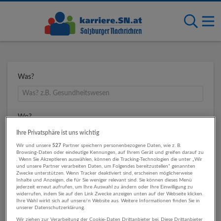
Was?
Wo?
Ihre Privatsphäre ist uns wichtig
Wir und unsere
527
Partner speichern personenbezogene Daten, wie z. B.
Browsing-Daten oder eindeutige Kennungen, auf Ihrem Gerät und greifen darauf zu
Umkreis
. Wenn Sie Akzeptieren auswählen, können die Tracking-Technologien die unter „Wir
und unsere Partner verarbeiten Daten, um Folgendes bereitzustellen“ genannten
Zwecke unterstützen. Wenn Tracker deaktiviert sind, erscheinen möglicherweise
Inhalte und Anzeigen, die für Sie weniger relevant sind. Sie können dieses Menü
jederzeit erneut aufrufen, um Ihre Auswahl zu ändern oder Ihre Einwilligung zu
widerrufen, indem Sie auf den Link Zwecke anzeigen unten auf der Webseite klicken.
Ihre Wahl wirkt sich auf unsere/n Website aus. Weitere Informationen finden Sie in
unserer Datenschutzerklärung.
Wir ziehen zur Verarbeitung der Cookie-Daten Drittanbieter bei. Diese Drittanbieter