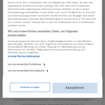
können ihren Sitz in Drittstaaten (wie zum Beispiel den USA) haben, die über kein
angemessenes Datenschutzniveau verfügen. Den USA wird vom Europäischen
Gerichtshof kein angemessenes Datenschutzniveau attestiert, da die in diesem
Zusammenhang verarbeiteten Cookie-Daten auch durch US-Behörden zu Kontroll-
1 Tourismus, Hotel,
und Überwachungszwecken verarbeitet werden können und Sie gegen eine solche
Verarbeitung keine wirksamen Rechtsbehelfe geltend machen können. Mit dem Klick
Gastronomie Finanz- und
auf „Cookies zulassen“ stimmen Sie zu, dass wir Drittanbieter (auch in Drittstaaten)
beiziehen dürfen.
Versicherungsleistungen
Wir und unsere Partner verarbeiten Daten, um Folgendes
Unternehmen
bereitzustellen:
Verwendung genauer Standortdaten. Endgeräteeigenschaften zur Identifikation
aktiv abfragen. Speichern von oder Zugriff auf Informationen auf einem Endgerät.
Personalisierte Werbung und Inhalte, Messung von Werbeleistung und der
Performance von Inhalten, Zielgruppenforschung sowie Entwicklung und
Verbesserung von Angeboten.
Liste der Partner (Lieferanten)
von uns verwendete Funktionen
von uns verwendete Informationen
LUGSTEIN CONSULTING
Zwecke anzeigen
Akzeptieren
Bergheim bei Salzburg
Bau | Beherbergung und Gastronomie | Einzelhandel |
Energieversorgung | Finanz- und Versicherungsleistungen |
Gesundheitswesen | Herstellung von Waren | IT-