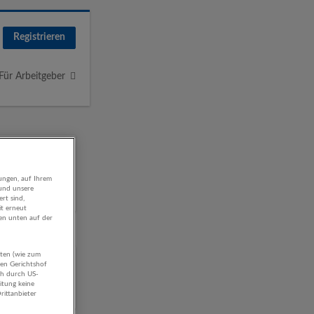
Registrieren
Für Arbeitgeber
ungen, auf Ihrem
 und unsere
rt sind,
it erneut
gen unten auf der
aten (wie zum
el
hen Gerichtshof
ch durch US-
itung keine
rittanbieter