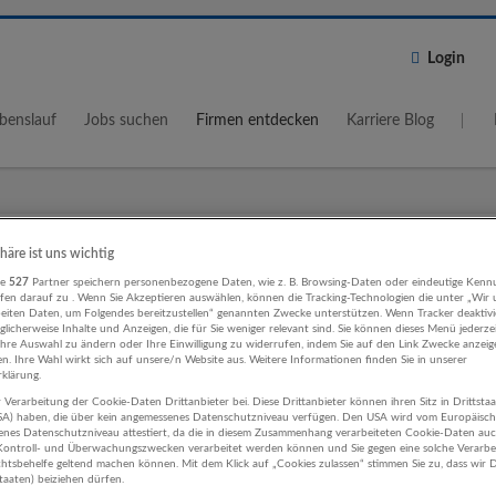
Login
benslauf
Jobs suchen
Firmen entdecken
Karriere Blog
Wo?
Umkreis
phäre ist uns wichtig
re
527
Partner speichern personenbezogene Daten, wie z. B. Browsing-Daten oder eindeutige Kenn
5 km
ifen darauf zu . Wenn Sie Akzeptieren auswählen, können die Tracking-Technologien die unter „Wir
beiten Daten, um Folgendes bereitzustellen“ genannten Zwecke unterstützen. Wenn Tracker deaktivie
licherweise Inhalte und Anzeigen, die für Sie weniger relevant sind. Sie können dieses Menü jederze
Ihre Auswahl zu ändern oder Ihre Einwilligung zu widerrufen, indem Sie auf den Link Zwecke anzei
en. Ihre Wahl wirkt sich auf unsere/n Website aus. Weitere Informationen finden Sie in unserer
klärung.
 Verarbeitung der Cookie-Daten Drittanbieter bei. Diese Drittanbieter können ihren Sitz in Drittsta
smus, Hotel, Gastronomie Einzelhand
USA) haben, die über kein angemessenes Datenschutzniveau verfügen. Den USA wird vom Europäisc
enes Datenschutzniveau attestiert, da die in diesem Zusammenhang verarbeiteten Cookie-Daten au
ehmen
ontroll- und Überwachungszwecken verarbeitet werden können und Sie gegen eine solche Verarbe
tsbehelfe geltend machen können. Mit dem Klick auf „Cookies zulassen“ stimmen Sie zu, dass wir D
staaten) beiziehen dürfen.