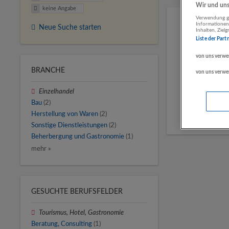
Wir und unse
keine Angabe
Verwendung ge
Informationen
Neue Suche starten
Inhalten, Zie
Liste der Part
von uns verwe
BRANCHE
von uns verwe
Einzelhandel
Bau
(2)
Herstellung von Waren
(2)
Sonstige Dienstleistungen
(2)
Beherbergung und Gastronomie
(1)
mehr »
GESUCHTE BERUFSFELDER
Tourismus, Hotel, Gastronomie
Beratung, Consulting
(1)