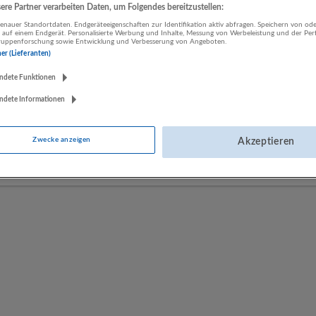
re Partner verarbeiten Daten, um Folgendes bereitzustellen:
nauer Standortdaten. Endgeräteeigenschaften zur Identifikation aktiv abfragen. Speichern von ode
 auf einem Endgerät. Personalisierte Werbung und Inhalte, Messung von Werbeleistung und der Pe
LUGSTEIN CONSULTING
lgruppenforschung sowie Entwicklung und Verbesserung von Angeboten.
Bergheim bei Salzburg
ner (Lieferanten)
Bau | Beherbergung und Gastronomie | Einzelhandel |
ndete Funktionen
Energieversorgung | Finanz- und Versicherungsleistungen |
Gesundheitswesen | Herstellung von Waren | IT-Dienstleistungen |
ndete Informationen
Kunst, Unterhaltung und Erholung | Land- und Forstwirtschaft |
Öffentliche Verwaltung | Rechtsberatung und Wirtschaftsprüfung |
Zwecke anzeigen
Akzeptieren
Sonstige Dienstleistungen | Sozialwesen | Verkehr | Verlagswesen |
Werbung und Marktforschung