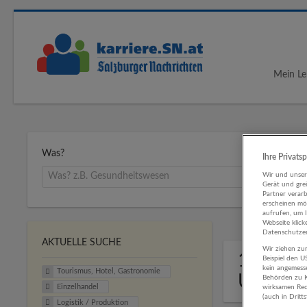
Mein Le
Was?
Ihre Privats
Wir und unse
Gerät und gre
Partner verar
erscheinen mög
aufrufen, um 
Webseite klick
Datenschutzer
AKTUELLE SUCHE
Wir ziehen zur
1 Touri
Beispiel den 
kein angemess
Tourismus, Hotel, Gastronomie
Untern
Behörden zu K
Einzelhandel
wirksamen Rech
(auch in Dritt
Logistik / Produktion