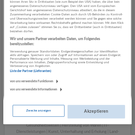
können ihren Sitz in Drittstaaten (wie zum Beispiel den USA) haben, die über kein
angemessenes Datenschutzniveau verfügen. Den USA wird vom Europäischen
Gerichtshof kein angemessenes Datenschutzniveau attestiert, da die in diesem
Zusammenhang verarbeiteten Cookie-Daten auch durch US-Behörden zu Kontroll-
1 Technik, Ingenieurwesen
und Überwachungszwecken verarbeitet werden können und Sie gegen eine solche
Verarbeitung keine wirksamen Rechtsbehelfe geltend machen können. Mit dem Klick
Kunst, Unterhaltung und
auf „Cookies zulassen“ stimmen Sie zu, dass wir Drittanbieter (auch in Drittstaaten)
beiziehen dürfen.
Erholung Unternehmen
Wir und unsere Partner verarbeiten Daten, um Folgendes
bereitzustellen:
Verwendung genauer Standortdaten. Endgeräteeigenschaften zur Identifikation
aktiv abfragen. Speichern von oder Zugriff auf Informationen auf einem Endgerät.
Personalisierte Werbung und Inhalte, Messung von Werbeleistung und der
Performance von Inhalten, Zielgruppenforschung sowie Entwicklung und
Verbesserung von Angeboten.
Liste der Partner (Lieferanten)
von uns verwendete Funktionen
von uns verwendete Informationen
LUGSTEIN CONSULTING
Bergheim bei Salzburg
Zwecke anzeigen
Akzeptieren
Bau | Beherbergung und Gastronomie | Einzelhandel |
Energieversorgung | Finanz- und Versicherungsleistungen |
Gesundheitswesen | Herstellung von Waren | IT-
Dienstleistungen | Kunst, Unterhaltung und Erholung | Land-