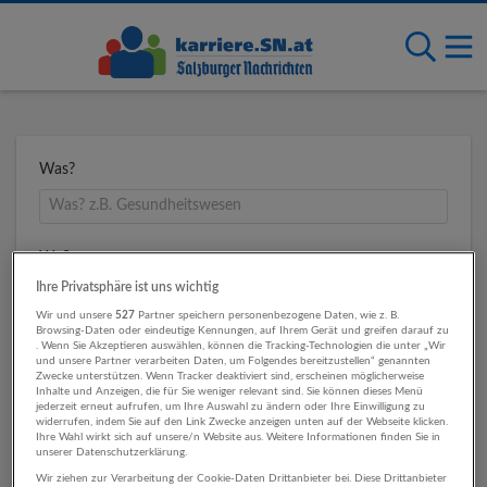
Was?
Wo?
Ihre Privatsphäre ist uns wichtig
Wir und unsere
527
Partner speichern personenbezogene Daten, wie z. B.
Browsing-Daten oder eindeutige Kennungen, auf Ihrem Gerät und greifen darauf zu
Umkreis
. Wenn Sie Akzeptieren auswählen, können die Tracking-Technologien die unter „Wir
und unsere Partner verarbeiten Daten, um Folgendes bereitzustellen“ genannten
Zwecke unterstützen. Wenn Tracker deaktiviert sind, erscheinen möglicherweise
Inhalte und Anzeigen, die für Sie weniger relevant sind. Sie können dieses Menü
jederzeit erneut aufrufen, um Ihre Auswahl zu ändern oder Ihre Einwilligung zu
widerrufen, indem Sie auf den Link Zwecke anzeigen unten auf der Webseite klicken.
Ihre Wahl wirkt sich auf unsere/n Website aus. Weitere Informationen finden Sie in
unserer Datenschutzerklärung.
Wir ziehen zur Verarbeitung der Cookie-Daten Drittanbieter bei. Diese Drittanbieter