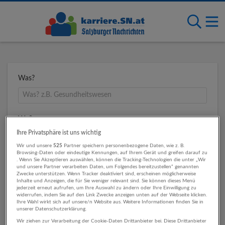
Was?
Wo?
Ihre Privatsphäre ist uns wichtig
Wir und unsere
525
Partner speichern personenbezogene Daten, wie z. B.
Browsing-Daten oder eindeutige Kennungen, auf Ihrem Gerät und greifen darauf zu
Umkreis
. Wenn Sie Akzeptieren auswählen, können die Tracking-Technologien die unter „Wir
und unsere Partner verarbeiten Daten, um Folgendes bereitzustellen“ genannten
Zwecke unterstützen. Wenn Tracker deaktiviert sind, erscheinen möglicherweise
Inhalte und Anzeigen, die für Sie weniger relevant sind. Sie können dieses Menü
jederzeit erneut aufrufen, um Ihre Auswahl zu ändern oder Ihre Einwilligung zu
widerrufen, indem Sie auf den Link Zwecke anzeigen unten auf der Webseite klicken.
Ihre Wahl wirkt sich auf unsere/n Website aus. Weitere Informationen finden Sie in
unserer Datenschutzerklärung.
Wir ziehen zur Verarbeitung der Cookie-Daten Drittanbieter bei. Diese Drittanbieter