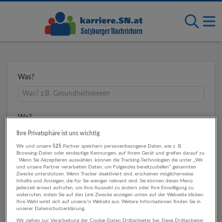
Was?
Wo?
Ihre Privatsphäre ist uns wichtig
Wir und unsere
525
Partner speichern personenbezogene Daten, wie z. B.
Browsing-Daten oder eindeutige Kennungen, auf Ihrem Gerät und greifen darauf zu
Umkreis
. Wenn Sie Akzeptieren auswählen, können die Tracking-Technologien die unter „Wir
und unsere Partner verarbeiten Daten, um Folgendes bereitzustellen“ genannten
Zwecke unterstützen. Wenn Tracker deaktiviert sind, erscheinen möglicherweise
Inhalte und Anzeigen, die für Sie weniger relevant sind. Sie können dieses Menü
jederzeit erneut aufrufen, um Ihre Auswahl zu ändern oder Ihre Einwilligung zu
widerrufen, indem Sie auf den Link Zwecke anzeigen unten auf der Webseite klicken.
Ihre Wahl wirkt sich auf unsere/n Website aus. Weitere Informationen finden Sie in
unserer Datenschutzerklärung.
Wir ziehen zur Verarbeitung der Cookie-Daten Drittanbieter bei. Diese Drittanbieter