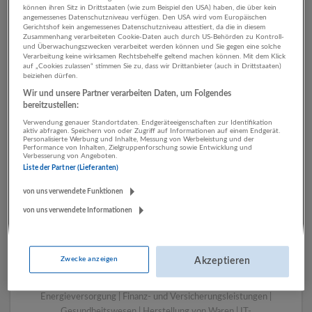
können ihren Sitz in Drittstaaten (wie zum Beispiel den USA) haben, die über kein
angemessenes Datenschutzniveau verfügen. Den USA wird vom Europäischen
Gerichtshof kein angemessenes Datenschutzniveau attestiert, da die in diesem
Zusammenhang verarbeiteten Cookie-Daten auch durch US-Behörden zu Kontroll-
1 Technik, Ingenieurwesen
und Überwachungszwecken verarbeitet werden können und Sie gegen eine solche
Verarbeitung keine wirksamen Rechtsbehelfe geltend machen können. Mit dem Klick
Finanz- und
auf „Cookies zulassen“ stimmen Sie zu, dass wir Drittanbieter (auch in Drittstaaten)
beiziehen dürfen.
Versicherungsleistungen
Wir und unsere Partner verarbeiten Daten, um Folgendes
Unternehmen
bereitzustellen:
Verwendung genauer Standortdaten. Endgeräteeigenschaften zur Identifikation
aktiv abfragen. Speichern von oder Zugriff auf Informationen auf einem Endgerät.
Personalisierte Werbung und Inhalte, Messung von Werbeleistung und der
Performance von Inhalten, Zielgruppenforschung sowie Entwicklung und
Verbesserung von Angeboten.
Liste der Partner (Lieferanten)
von uns verwendete Funktionen
von uns verwendete Informationen
LUGSTEIN CONSULTING
Zwecke anzeigen
Akzeptieren
Bergheim bei Salzburg
Bau | Beherbergung und Gastronomie | Einzelhandel |
Energieversorgung | Finanz- und Versicherungsleistungen |
Gesundheitswesen | Herstellung von Waren | IT-