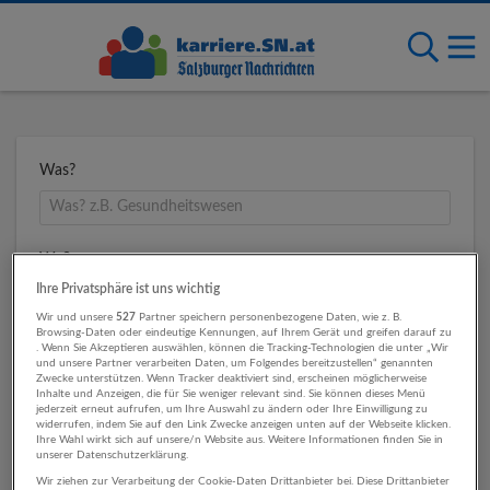
Was?
Wo?
Ihre Privatsphäre ist uns wichtig
Wir und unsere
527
Partner speichern personenbezogene Daten, wie z. B.
Browsing-Daten oder eindeutige Kennungen, auf Ihrem Gerät und greifen darauf zu
Umkreis
. Wenn Sie Akzeptieren auswählen, können die Tracking-Technologien die unter „Wir
und unsere Partner verarbeiten Daten, um Folgendes bereitzustellen“ genannten
Zwecke unterstützen. Wenn Tracker deaktiviert sind, erscheinen möglicherweise
Inhalte und Anzeigen, die für Sie weniger relevant sind. Sie können dieses Menü
jederzeit erneut aufrufen, um Ihre Auswahl zu ändern oder Ihre Einwilligung zu
widerrufen, indem Sie auf den Link Zwecke anzeigen unten auf der Webseite klicken.
Ihre Wahl wirkt sich auf unsere/n Website aus. Weitere Informationen finden Sie in
unserer Datenschutzerklärung.
Wir ziehen zur Verarbeitung der Cookie-Daten Drittanbieter bei. Diese Drittanbieter