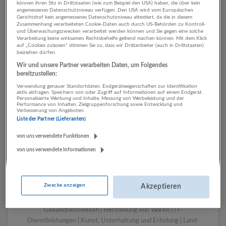
können ihren Sitz in Drittstaaten (wie zum Beispiel den USA) haben, die über kein
angemessenes Datenschutzniveau verfügen. Den USA wird vom Europäischen
Gerichtshof kein angemessenes Datenschutzniveau attestiert, da die in diesem
Zusammenhang verarbeiteten Cookie-Daten auch durch US-Behörden zu Kontroll-
1 Technik, Ingenieurwesen
und Überwachungszwecken verarbeitet werden können und Sie gegen eine solche
Verarbeitung keine wirksamen Rechtsbehelfe geltend machen können. Mit dem Klick
Energieversorgung
auf „Cookies zulassen“ stimmen Sie zu, dass wir Drittanbieter (auch in Drittstaaten)
beiziehen dürfen.
Unternehmen
Wir und unsere Partner verarbeiten Daten, um Folgendes
bereitzustellen:
Verwendung genauer Standortdaten. Endgeräteeigenschaften zur Identifikation
aktiv abfragen. Speichern von oder Zugriff auf Informationen auf einem Endgerät.
Personalisierte Werbung und Inhalte, Messung von Werbeleistung und der
Performance von Inhalten, Zielgruppenforschung sowie Entwicklung und
Verbesserung von Angeboten.
Liste der Partner (Lieferanten)
von uns verwendete Funktionen
von uns verwendete Informationen
LUGSTEIN CONSULTING
Bergheim bei Salzburg
Zwecke anzeigen
Akzeptieren
Bau | Beherbergung und Gastronomie | Einzelhandel |
Energieversorgung | Finanz- und Versicherungsleistungen |
Gesundheitswesen | Herstellung von Waren | IT-
Dienstleistungen | Kunst, Unterhaltung und Erholung | Land-