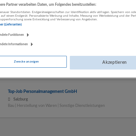
re Partner verarbeiten Daten, um Folgendes bereitzustellen:
nauer Standortdaten. Endgeräteeigenschaften zur Identifikation aktiv abfragen. Speichern von ode
LUGSTEIN CONSULTING
 auf einem Endgerät. Personalisierte Werbung und Inhalte, Messung von Werbeleistung und der Pe
lgruppenforschung sowie Entwicklung und Verbesserung von Angeboten.
Bergheim bei Salzburg
ner (Lieferanten)
Bau | Beherbergung und Gastronomie | Einzelhandel |
ndete Funktionen
Energieversorgung | Finanz- und Versicherungsleistungen |
Gesundheitswesen | Herstellung von Waren | IT-Dienstleistungen |
ndete Informationen
Kunst, Unterhaltung und Erholung | Land- und Forstwirtschaft |
Öffentliche Verwaltung | Rechtsberatung und Wirtschaftsprüfung |
Sonstige Dienstleistungen | Sozialwesen | Verkehr | Verlagswesen |
Zwecke anzeigen
Akzeptieren
Werbung und Marktforschung
Top-Job Personalmanagement GmbH
Salzburg
Bau | Herstellung von Waren | Sonstige Dienstleistungen