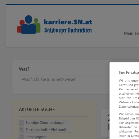
Mein Le
Was?
Ihre Privats
Wir und unse
Gerät und gre
Partner verar
erscheinen mög
aufrufen, um 
Webseite klick
Datenschutzer
AKTUELLE SUCHE
Wir ziehen zur
2 Sonsti
Beispiel den 
Sonstige Dienstleistungen
kein angemess
Elektro
Behörden zu K
Elektrotechnik / Elektronik
wirksamen Rech
(auch in Dritt
keine Angabe