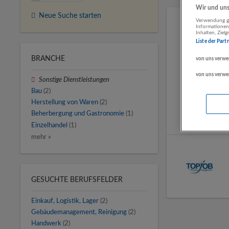
Wir und unse
Neue Suche starten
Verwendung ge
Informationen
Inhalten, Zie
Liste der Part
BRANCHE
von uns verwe
von uns verwe
Sonstige Dienstleistungen
Bau
(2)
Herstellung von Waren
(2)
Beherbergung und Gastronomie
(1)
Einzelhandel
(1)
mehr »
GESUCHTE BERUFSFELDER
Einkauf, Logistik, Lager
(2)
Gebäudemanagement, Reinigung
(2)
Handwerk
(2)