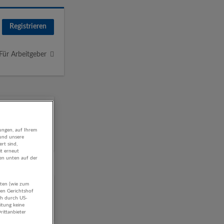
Registrieren
Für Arbeitgeber
ungen, auf Ihrem
 und unsere
rt sind,
it erneut
gen unten auf der
aten (wie zum
/
hen Gerichtshof
ch durch US-
itung keine
rittanbieter