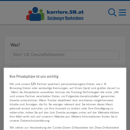
Was?
Wo?
Ihre Privatsphäre ist uns wichtig
Wir und unsere
525
Partner speichern personenbezogene Daten, wie z. B.
Browsing-Daten oder eindeutige Kennungen, auf Ihrem Gerät und greifen darauf zu
Umkreis
. Wenn Sie Akzeptieren auswählen, können die Tracking-Technologien die unter „Wir
und unsere Partner verarbeiten Daten, um Folgendes bereitzustellen“ genannten
Zwecke unterstützen. Wenn Tracker deaktiviert sind, erscheinen möglicherweise
Inhalte und Anzeigen, die für Sie weniger relevant sind. Sie können dieses Menü
jederzeit erneut aufrufen, um Ihre Auswahl zu ändern oder Ihre Einwilligung zu
widerrufen, indem Sie auf den Link Zwecke anzeigen unten auf der Webseite klicken.
Ihre Wahl wirkt sich auf unsere/n Website aus. Weitere Informationen finden Sie in
unserer Datenschutzerklärung.
Wir ziehen zur Verarbeitung der Cookie-Daten Drittanbieter bei. Diese Drittanbieter