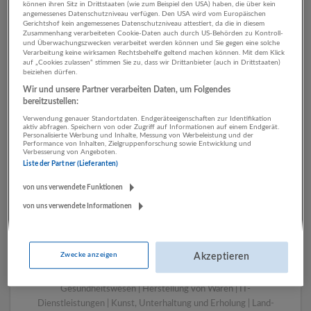
können ihren Sitz in Drittstaaten (wie zum Beispiel den USA) haben, die über kein
angemessenes Datenschutzniveau verfügen. Den USA wird vom Europäischen
Gerichtshof kein angemessenes Datenschutzniveau attestiert, da die in diesem
Zusammenhang verarbeiteten Cookie-Daten auch durch US-Behörden zu Kontroll-
1 Sonstige Berufe Werbung
und Überwachungszwecken verarbeitet werden können und Sie gegen eine solche
Verarbeitung keine wirksamen Rechtsbehelfe geltend machen können. Mit dem Klick
und Marktforschung
auf „Cookies zulassen“ stimmen Sie zu, dass wir Drittanbieter (auch in Drittstaaten)
beiziehen dürfen.
Unternehmen
Wir und unsere Partner verarbeiten Daten, um Folgendes
bereitzustellen:
Verwendung genauer Standortdaten. Endgeräteeigenschaften zur Identifikation
aktiv abfragen. Speichern von oder Zugriff auf Informationen auf einem Endgerät.
Personalisierte Werbung und Inhalte, Messung von Werbeleistung und der
Performance von Inhalten, Zielgruppenforschung sowie Entwicklung und
Verbesserung von Angeboten.
Liste der Partner (Lieferanten)
von uns verwendete Funktionen
von uns verwendete Informationen
LUGSTEIN CONSULTING
Bergheim bei Salzburg
Zwecke anzeigen
Akzeptieren
Bau | Beherbergung und Gastronomie | Einzelhandel |
Energieversorgung | Finanz- und Versicherungsleistungen |
Gesundheitswesen | Herstellung von Waren | IT-
Dienstleistungen | Kunst, Unterhaltung und Erholung | Land-