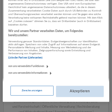
können ihren Sitz in Drittstaaten (wie zum Beispiel den USA) haben, die über kein
angemessenes Datenschutzniveau verfügen. Den USA wird vom Europäischen
Gerichtshof kein angemessenes Datenschutzniveau attestiert, da die in diesem
Zusammenhang verarbeiteten Cookie-Daten auch durch US-Behörden zu Kontroll-
1 Sonstige Berufe
und Überwachungszwecken verarbeitet werden können und Sie gegen eine solche
Verarbeitung keine wirksamen Rechtsbehelfe geltend machen können. Mit dem Klick
Sozialwesen Unternehmen
auf „Cookies zulassen“ stimmen Sie zu, dass wir Drittanbieter (auch in Drittstaaten)
beiziehen dürfen.
Wir und unsere Partner verarbeiten Daten, um Folgendes
bereitzustellen:
Verwendung genauer Standortdaten. Endgeräteeigenschaften zur Identifikation
aktiv abfragen. Speichern von oder Zugriff auf Informationen auf einem Endgerät.
Personalisierte Werbung und Inhalte, Messung von Werbeleistung und der
Performance von Inhalten, Zielgruppenforschung sowie Entwicklung und
Verbesserung von Angeboten.
Liste der Partner (Lieferanten)
von uns verwendete Funktionen
von uns verwendete Informationen
LUGSTEIN CONSULTING
Bergheim bei Salzburg
Bau | Beherbergung und Gastronomie | Einzelhandel |
Zwecke anzeigen
Energieversorgung | Finanz- und Versicherungsleistungen |
Akzeptieren
Gesundheitswesen | Herstellung von Waren | IT-
Dienstleistungen | Kunst, Unterhaltung und Erholung | Land-
und Forstwirtschaft | Öffentliche Verwaltung | Rechtsberatung