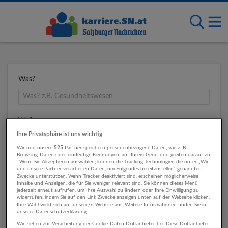
Was?
Wo?
Ihre Privatsphäre ist uns wichtig
Wir und unsere
525
Partner speichern personenbezogene Daten, wie z. B.
Browsing-Daten oder eindeutige Kennungen, auf Ihrem Gerät und greifen darauf zu
Umkreis
. Wenn Sie Akzeptieren auswählen, können die Tracking-Technologien die unter „Wir
und unsere Partner verarbeiten Daten, um Folgendes bereitzustellen“ genannten
Zwecke unterstützen. Wenn Tracker deaktiviert sind, erscheinen möglicherweise
Inhalte und Anzeigen, die für Sie weniger relevant sind. Sie können dieses Menü
jederzeit erneut aufrufen, um Ihre Auswahl zu ändern oder Ihre Einwilligung zu
widerrufen, indem Sie auf den Link Zwecke anzeigen unten auf der Webseite klicken.
Ihre Wahl wirkt sich auf unsere/n Website aus. Weitere Informationen finden Sie in
unserer Datenschutzerklärung.
Wir ziehen zur Verarbeitung der Cookie-Daten Drittanbieter bei. Diese Drittanbieter