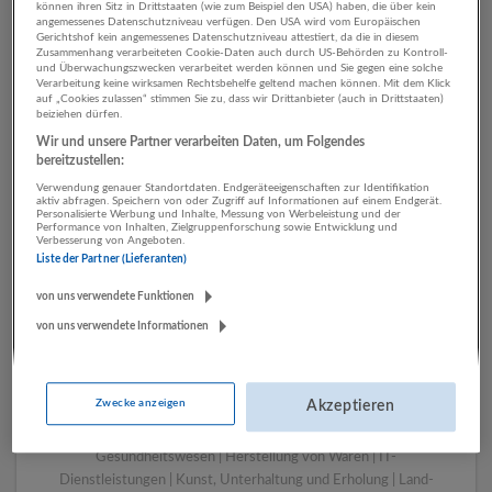
können ihren Sitz in Drittstaaten (wie zum Beispiel den USA) haben, die über kein
angemessenes Datenschutzniveau verfügen. Den USA wird vom Europäischen
Gerichtshof kein angemessenes Datenschutzniveau attestiert, da die in diesem
Zusammenhang verarbeiteten Cookie-Daten auch durch US-Behörden zu Kontroll-
1 Sonstige Berufe Sonstige
und Überwachungszwecken verarbeitet werden können und Sie gegen eine solche
Verarbeitung keine wirksamen Rechtsbehelfe geltend machen können. Mit dem Klick
Dienstleistungen
auf „Cookies zulassen“ stimmen Sie zu, dass wir Drittanbieter (auch in Drittstaaten)
beiziehen dürfen.
Unternehmen
Wir und unsere Partner verarbeiten Daten, um Folgendes
bereitzustellen:
Verwendung genauer Standortdaten. Endgeräteeigenschaften zur Identifikation
aktiv abfragen. Speichern von oder Zugriff auf Informationen auf einem Endgerät.
Personalisierte Werbung und Inhalte, Messung von Werbeleistung und der
Performance von Inhalten, Zielgruppenforschung sowie Entwicklung und
Verbesserung von Angeboten.
Liste der Partner (Lieferanten)
von uns verwendete Funktionen
von uns verwendete Informationen
LUGSTEIN CONSULTING
Bergheim bei Salzburg
Zwecke anzeigen
Akzeptieren
Bau | Beherbergung und Gastronomie | Einzelhandel |
Energieversorgung | Finanz- und Versicherungsleistungen |
Gesundheitswesen | Herstellung von Waren | IT-
Dienstleistungen | Kunst, Unterhaltung und Erholung | Land-