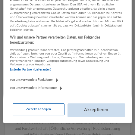
können ihren Sitz in Drittstaaten (wie zum Beispiel den USA) haben, die über kein
angemessenes Datenschutzniveau verfügen. Den USA wird vom Europäischen
Gerichtshof kein angemessenes Datenschutzniveau attestiert, da die in diesem
Zusammenhang verarbeiteten Cookie-Daten auch durch US-Behörden zu Kontroll-
1 Sonstige Berufe Land- und
und Überwachungszwecken verarbeitet werden können und Sie gegen eine solche
Verarbeitung keine wirksamen Rechtsbehelfe geltend machen können. Mit dem Klick
Forstwirtschaft Unternehmen
auf „Cookies zulassen“ stimmen Sie zu, dass wir Drittanbieter (auch in Drittstaaten)
beiziehen dürfen.
Wir und unsere Partner verarbeiten Daten, um Folgendes
bereitzustellen:
Verwendung genauer Standortdaten. Endgeräteeigenschaften zur Identifikation
aktiv abfragen. Speichern von oder Zugriff auf Informationen auf einem Endgerät.
Personalisierte Werbung und Inhalte, Messung von Werbeleistung und der
Performance von Inhalten, Zielgruppenforschung sowie Entwicklung und
Verbesserung von Angeboten.
Liste der Partner (Lieferanten)
von uns verwendete Funktionen
von uns verwendete Informationen
LUGSTEIN CONSULTING
Bergheim bei Salzburg
Bau | Beherbergung und Gastronomie | Einzelhandel |
Zwecke anzeigen
Energieversorgung | Finanz- und Versicherungsleistungen |
Akzeptieren
Gesundheitswesen | Herstellung von Waren | IT-
Dienstleistungen | Kunst, Unterhaltung und Erholung | Land-
und Forstwirtschaft | Öffentliche Verwaltung | Rechtsberatung