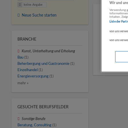
Wir und unse
keine Angabe
Verwendung ge
Informationen
Neue Suche starten
Inhalten, Zie
Liste der Part
von uns verwe
BRANCHE
von uns verwe
Kunst, Unterhaltung und Erholung
Bau
(1)
Beherbergung und Gastronomie
(1)
Einzelhandel
(1)
Energieversorgung
(1)
mehr »
GESUCHTE BERUFSFELDER
Sonstige Berufe
Beratung, Consulting
(1)