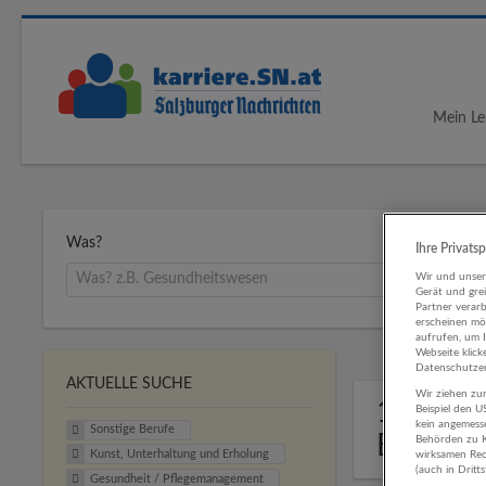
Mein Le
Was?
Ihre Privats
Wir und unse
Gerät und gre
Partner verar
erscheinen mög
aufrufen, um 
Webseite klick
Datenschutzer
AKTUELLE SUCHE
Wir ziehen zur
1 Sonst
Beispiel den 
kein angemess
Sonstige Berufe
Erholu
Behörden zu K
Kunst, Unterhaltung und Erholung
wirksamen Rech
(auch in Dritt
Gesundheit / Pflegemanagement