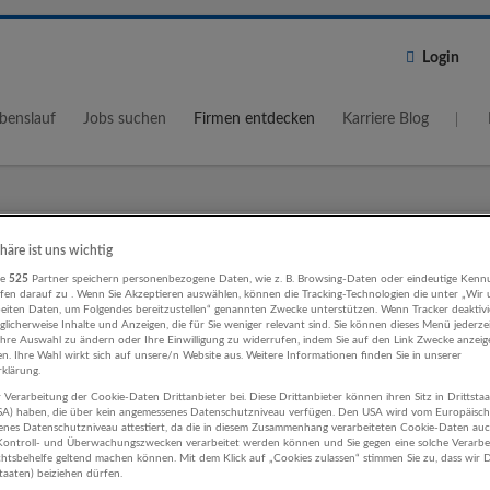
Login
benslauf
Jobs suchen
Firmen entdecken
Karriere Blog
Wo?
Umkreis
phäre ist uns wichtig
re
525
Partner speichern personenbezogene Daten, wie z. B. Browsing-Daten oder eindeutige Kenn
5 km
ifen darauf zu . Wenn Sie Akzeptieren auswählen, können die Tracking-Technologien die unter „Wir
beiten Daten, um Folgendes bereitzustellen“ genannten Zwecke unterstützen. Wenn Tracker deaktivie
licherweise Inhalte und Anzeigen, die für Sie weniger relevant sind. Sie können dieses Menü jederze
Ihre Auswahl zu ändern oder Ihre Einwilligung zu widerrufen, indem Sie auf den Link Zwecke anzei
en. Ihre Wahl wirkt sich auf unsere/n Website aus. Weitere Informationen finden Sie in unserer
klärung.
 Verarbeitung der Cookie-Daten Drittanbieter bei. Diese Drittanbieter können ihren Sitz in Drittsta
ige Berufe Kunst, Unterhaltung und
USA) haben, die über kein angemessenes Datenschutzniveau verfügen. Den USA wird vom Europäisc
enes Datenschutzniveau attestiert, da die in diesem Zusammenhang verarbeiteten Cookie-Daten au
ng Unternehmen
ontroll- und Überwachungszwecken verarbeitet werden können und Sie gegen eine solche Verarbe
tsbehelfe geltend machen können. Mit dem Klick auf „Cookies zulassen“ stimmen Sie zu, dass wir D
staaten) beiziehen dürfen.