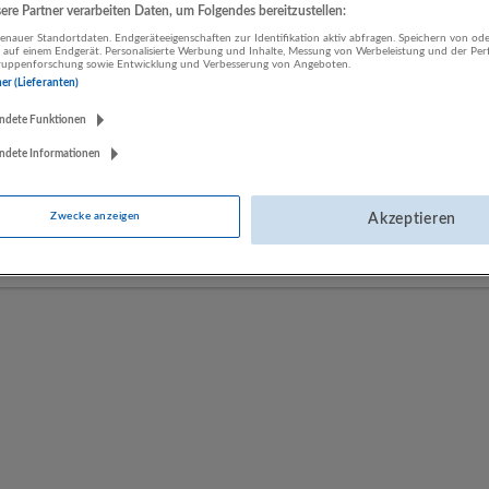
re Partner verarbeiten Daten, um Folgendes bereitzustellen:
nauer Standortdaten. Endgeräteeigenschaften zur Identifikation aktiv abfragen. Speichern von ode
 auf einem Endgerät. Personalisierte Werbung und Inhalte, Messung von Werbeleistung und der Pe
LUGSTEIN CONSULTING
lgruppenforschung sowie Entwicklung und Verbesserung von Angeboten.
Bergheim bei Salzburg
ner (Lieferanten)
Bau | Beherbergung und Gastronomie | Einzelhandel |
ndete Funktionen
Energieversorgung | Finanz- und Versicherungsleistungen |
Gesundheitswesen | Herstellung von Waren | IT-Dienstleistungen |
ndete Informationen
Kunst, Unterhaltung und Erholung | Land- und Forstwirtschaft |
Öffentliche Verwaltung | Rechtsberatung und Wirtschaftsprüfung |
Zwecke anzeigen
Akzeptieren
Sonstige Dienstleistungen | Sozialwesen | Verkehr | Verlagswesen |
Werbung und Marktforschung