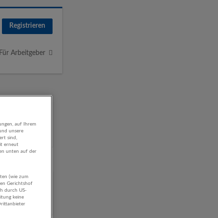
Registrieren
Für Arbeitgeber
ungen, auf Ihrem
 und unsere
rt sind,
it erneut
gen unten auf der
aten (wie zum
hen Gerichtshof
ch durch US-
itung keine
rittanbieter