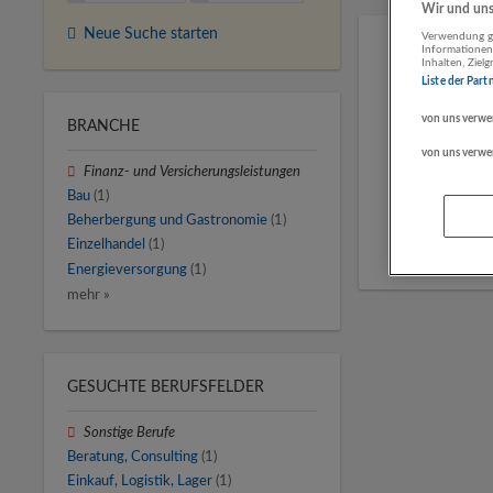
Wir und unse
Neue Suche starten
Verwendung ge
Informationen
Inhalten, Zie
Liste der Part
von uns verwe
BRANCHE
von uns verwe
Finanz- und Versicherungsleistungen
Bau
(1)
Beherbergung und Gastronomie
(1)
Einzelhandel
(1)
Energieversorgung
(1)
mehr »
GESUCHTE BERUFSFELDER
Sonstige Berufe
Beratung, Consulting
(1)
Einkauf, Logistik, Lager
(1)