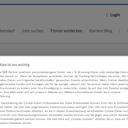
Login
benslauf
Jobs suchen
Firmen entdecken
Karriere Blog
Wo?
Umkreis
phäre ist uns wichtig
re
525
Partner speichern personenbezogene Daten, wie z. B. Browsing-Daten oder eindeutige Kenn
5 km
ifen darauf zu . Wenn Sie Akzeptieren auswählen, können die Tracking-Technologien die unter „Wir
beiten Daten, um Folgendes bereitzustellen“ genannten Zwecke unterstützen. Wenn Tracker deaktivie
licherweise Inhalte und Anzeigen, die für Sie weniger relevant sind. Sie können dieses Menü jederze
Ihre Auswahl zu ändern oder Ihre Einwilligung zu widerrufen, indem Sie auf den Link Zwecke anzei
en. Ihre Wahl wirkt sich auf unsere/n Website aus. Weitere Informationen finden Sie in unserer
klärung.
 Verarbeitung der Cookie-Daten Drittanbieter bei. Diese Drittanbieter können ihren Sitz in Drittsta
ige Berufe Finanz- und
USA) haben, die über kein angemessenes Datenschutzniveau verfügen. Den USA wird vom Europäisc
enes Datenschutzniveau attestiert, da die in diesem Zusammenhang verarbeiteten Cookie-Daten au
erungsleistungen Unternehmen
ontroll- und Überwachungszwecken verarbeitet werden können und Sie gegen eine solche Verarbe
tsbehelfe geltend machen können. Mit dem Klick auf „Cookies zulassen“ stimmen Sie zu, dass wir D
staaten) beiziehen dürfen.