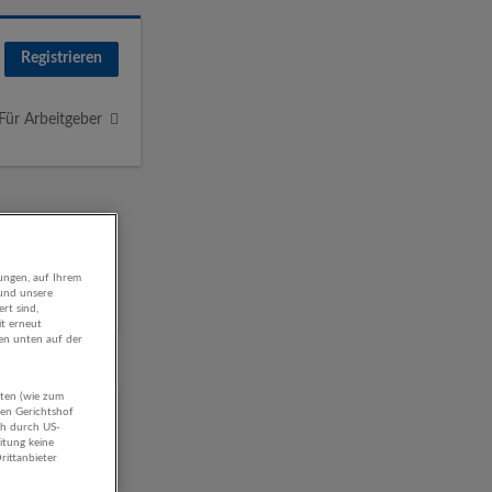
Registrieren
Für Arbeitgeber
ungen, auf Ihrem
 und unsere
rt sind,
it erneut
gen unten auf der
aten (wie zum
hen Gerichtshof
ch durch US-
itung keine
rittanbieter