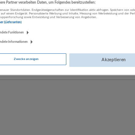
re Partner verarbeiten Daten, um Folgendes bereitzustellen:
nauer Standortdaten. Endgeräteeigenschaften zur Identifikation aktiv abfragen. Speichern von ode
 auf einem Endgerät. Personalisierte Werbung und Inhalte, Messung von Werbeleistung und der Pe
LUGSTEIN CONSULTING
lgruppenforschung sowie Entwicklung und Verbesserung von Angeboten.
ner (Lieferanten)
Bergheim bei Salzburg
Bau | Beherbergung und Gastronomie | Einzelhandel |
ndete Funktionen
Energieversorgung | Finanz- und Versicherungsleistungen |
ndete Informationen
Gesundheitswesen | Herstellung von Waren | IT-Dienstleistungen |
Kunst, Unterhaltung und Erholung | Land- und Forstwirtschaft |
Öffentliche Verwaltung | Rechtsberatung und Wirtschaftsprüfung |
Zwecke anzeigen
Akzeptieren
Sonstige Dienstleistungen | Sozialwesen | Verkehr | Verlagswesen |
Werbung und Marktforschung