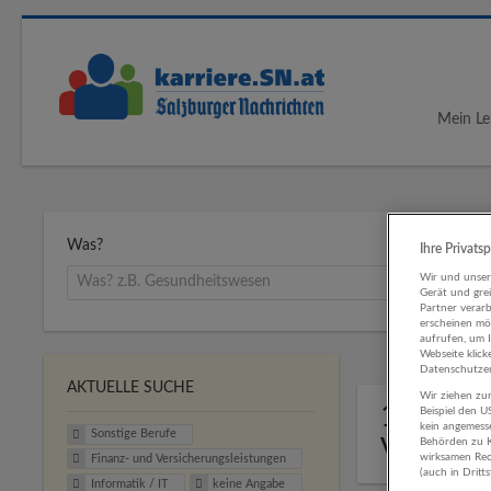
Mein Le
Was?
Ihre Privats
Wir und unse
Gerät und gre
Partner verar
erscheinen mög
aufrufen, um 
Webseite klick
Datenschutzer
AKTUELLE SUCHE
Wir ziehen zur
1 Sonst
Beispiel den 
kein angemess
Sonstige Berufe
Versich
Behörden zu K
wirksamen Rech
Finanz- und Versicherungsleistungen
(auch in Dritt
Informatik / IT
keine Angabe