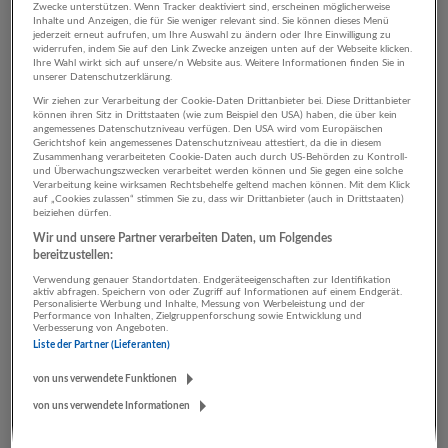
Zwecke unterstützen. Wenn Tracker deaktiviert sind, erscheinen möglicherweise
Inhalte und Anzeigen, die für Sie weniger relevant sind. Sie können dieses Menü
jederzeit erneut aufrufen, um Ihre Auswahl zu ändern oder Ihre Einwilligung zu
widerrufen, indem Sie auf den Link Zwecke anzeigen unten auf der Webseite klicken.
4 Sachbearbeitung Umwelt /
Ihre Wahl wirkt sich auf unsere/n Website aus. Weitere Informationen finden Sie in
unserer Datenschutzerklärung.
Agrarwirtschaft Unternehmen
Wir ziehen zur Verarbeitung der Cookie-Daten Drittanbieter bei. Diese Drittanbieter
können ihren Sitz in Drittstaaten (wie zum Beispiel den USA) haben, die über kein
angemessenes Datenschutzniveau verfügen. Den USA wird vom Europäischen
Gerichtshof kein angemessenes Datenschutzniveau attestiert, da die in diesem
Zusammenhang verarbeiteten Cookie-Daten auch durch US-Behörden zu Kontroll-
und Überwachungszwecken verarbeitet werden können und Sie gegen eine solche
Verarbeitung keine wirksamen Rechtsbehelfe geltend machen können. Mit dem Klick
auf „Cookies zulassen“ stimmen Sie zu, dass wir Drittanbieter (auch in Drittstaaten)
beiziehen dürfen.
Wir und unsere Partner verarbeiten Daten, um Folgendes
bereitzustellen:
Verwendung genauer Standortdaten. Endgeräteeigenschaften zur Identifikation
aktiv abfragen. Speichern von oder Zugriff auf Informationen auf einem Endgerät.
binderholz Gruppe
Personalisierte Werbung und Inhalte, Messung von Werbeleistung und der
Performance von Inhalten, Zielgruppenforschung sowie Entwicklung und
Fügen
Verbesserung von Angeboten.
Bau | Herstellung von Waren | Land- und Forstwirtschaft
Liste der Partner (Lieferanten)
22 Jobs
von uns verwendete Funktionen
von uns verwendete Informationen