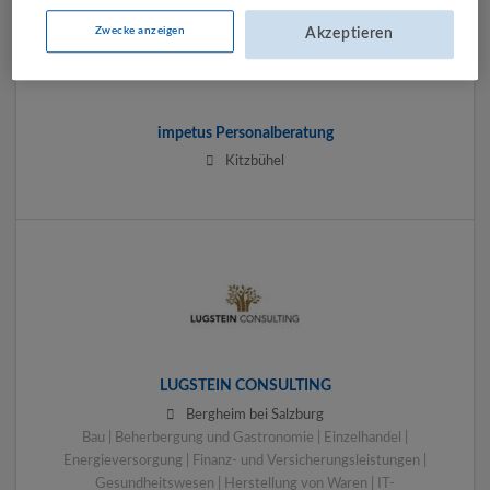
Zwecke anzeigen
Akzeptieren
impetus Personalberatung
Kitzbühel
LUGSTEIN CONSULTING
Bergheim bei Salzburg
Bau | Beherbergung und Gastronomie | Einzelhandel |
Energieversorgung | Finanz- und Versicherungsleistungen |
Gesundheitswesen | Herstellung von Waren | IT-