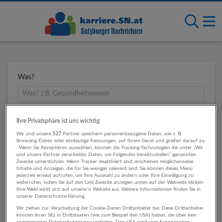
Was?
Wo?
Ihre Privatsphäre ist uns wichtig
Wir und unsere
527
Partner speichern personenbezogene Daten, wie z. B.
Browsing-Daten oder eindeutige Kennungen, auf Ihrem Gerät und greifen darauf zu
. Wenn Sie Akzeptieren auswählen, können die Tracking-Technologien die unter „Wir
und unsere Partner verarbeiten Daten, um Folgendes bereitzustellen“ genannten
Umkreis
Zwecke unterstützen. Wenn Tracker deaktiviert sind, erscheinen möglicherweise
Inhalte und Anzeigen, die für Sie weniger relevant sind. Sie können dieses Menü
jederzeit erneut aufrufen, um Ihre Auswahl zu ändern oder Ihre Einwilligung zu
widerrufen, indem Sie auf den Link Zwecke anzeigen unten auf der Webseite klicken.
Ihre Wahl wirkt sich auf unsere/n Website aus. Weitere Informationen finden Sie in
unserer Datenschutzerklärung.
Wir ziehen zur Verarbeitung der Cookie-Daten Drittanbieter bei. Diese Drittanbieter
können ihren Sitz in Drittstaaten (wie zum Beispiel den USA) haben, die über kein
angemessenes Datenschutzniveau verfügen. Den USA wird vom Europäischen