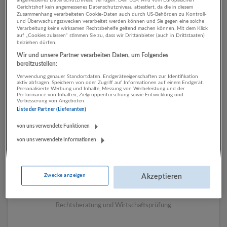
Gerichtshof kein angemessenes Datenschutzniveau attestiert, da die in diesem
Zusammenhang verarbeiteten Cookie-Daten auch durch US-Behörden zu Kontroll-
und Überwachungszwecken verarbeitet werden können und Sie gegen eine solche
1 Sachbearbeitung
Verarbeitung keine wirksamen Rechtsbehelfe geltend machen können. Mit dem Klick
auf „Cookies zulassen“ stimmen Sie zu, dass wir Drittanbieter (auch in Drittstaaten)
beiziehen dürfen.
Rechtsberatung und
Wir und unsere Partner verarbeiten Daten, um Folgendes
Wirtschaftsprüfung
bereitzustellen:
Unternehmen
Verwendung genauer Standortdaten. Endgeräteeigenschaften zur Identifikation
aktiv abfragen. Speichern von oder Zugriff auf Informationen auf einem Endgerät.
Personalisierte Werbung und Inhalte, Messung von Werbeleistung und der
Performance von Inhalten, Zielgruppenforschung sowie Entwicklung und
Verbesserung von Angeboten.
Liste der Partner (Lieferanten)
von uns verwendete Funktionen
von uns verwendete Informationen
Zwecke anzeigen
Akzeptieren
Berlin und Partner Rechtsanwälte
Salzburg
Rechtsberatung und Wirtschaftsprüfung