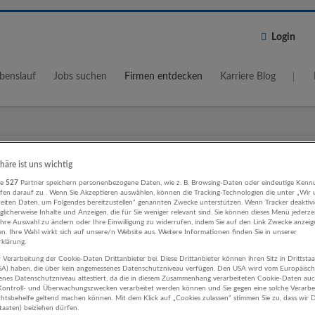
Login
benslauf
Jobs suchen
Firmen entdecken
Karriere Blog
Wo?
Umkreis
phäre ist uns wichtig
5 km
re
527
Partner speichern personenbezogene Daten, wie z. B. Browsing-Daten oder eindeutige Kenn
ifen darauf zu . Wenn Sie Akzeptieren auswählen, können die Tracking-Technologien die unter „Wir
beiten Daten, um Folgendes bereitzustellen“ genannten Zwecke unterstützen. Wenn Tracker deaktivie
licherweise Inhalte und Anzeigen, die für Sie weniger relevant sind. Sie können dieses Menü jederze
Ihre Auswahl zu ändern oder Ihre Einwilligung zu widerrufen, indem Sie auf den Link Zwecke anzei
en. Ihre Wahl wirkt sich auf unsere/n Website aus. Weitere Informationen finden Sie in unserer
klärung.
 Verarbeitung der Cookie-Daten Drittanbieter bei. Diese Drittanbieter können ihren Sitz in Drittsta
earbeitung Rechtsberatung und
USA) haben, die über kein angemessenes Datenschutzniveau verfügen. Den USA wird vom Europäisc
enes Datenschutzniveau attestiert, da die in diesem Zusammenhang verarbeiteten Cookie-Daten au
aftsprüfung Unternehmen
ontroll- und Überwachungszwecken verarbeitet werden können und Sie gegen eine solche Verarbe
tsbehelfe geltend machen können. Mit dem Klick auf „Cookies zulassen“ stimmen Sie zu, dass wir D
staaten) beiziehen dürfen.