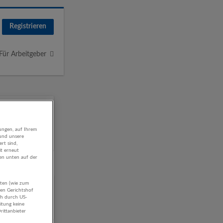
Registrieren
Für Arbeitgeber
ungen, auf Ihrem
 und unsere
rt sind,
it erneut
gen unten auf der
aten (wie zum
hen Gerichtshof
ch durch US-
itung keine
rittanbieter