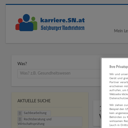
Mein Le
Was?
Ihre Privats
Wir und unse
Gerät und gre
Partner verar
erscheinen mög
aufrufen, um 
Webseite klick
Datenschutzer
AKTUELLE SUCHE
Wir ziehen zur
1 Sachb
Beispiel den 
Sachbearbeitung
kein angemess
Wirtsch
Behörden zu K
Rechtsberatung und
wirksamen Rech
Wirtschaftsprüfung
(auch in Dritt