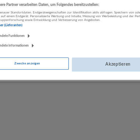
re Partner verarbeiten Daten, um Folgendes bereitzustellen:
nauer Standortdaten. Endgeräteeigenschaften zur Identifikation aktiv abfragen. Speichern von ode
LUGSTEIN CONSULTING
 auf einem Endgerät. Personalisierte Werbung und Inhalte, Messung von Werbeleistung und der Pe
lgruppenforschung sowie Entwicklung und Verbesserung von Angeboten.
Bergheim bei Salzburg
ner (Lieferanten)
Bau | Beherbergung und Gastronomie | Einzelhandel |
ndete Funktionen
Energieversorgung | Finanz- und Versicherungsleistungen |
Gesundheitswesen | Herstellung von Waren | IT-Dienstleistungen |
ndete Informationen
Kunst, Unterhaltung und Erholung | Land- und Forstwirtschaft |
Öffentliche Verwaltung | Rechtsberatung und Wirtschaftsprüfung |
Sonstige Dienstleistungen | Sozialwesen | Verkehr | Verlagswesen |
Zwecke anzeigen
Akzeptieren
Werbung und Marktforschung