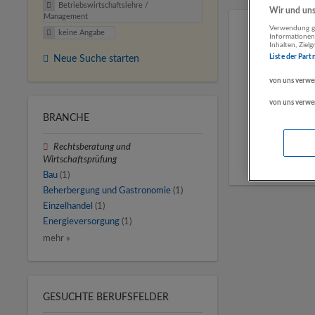
Betriebswirtschaftslehre /
Wir und unse
Management
Verwendung ge
keine Angabe
Informationen
Inhalten, Zie
Liste der Part
Neue Suche starten
von uns verwe
von uns verwe
BRANCHE
Rechtsberatung und
Wirtschaftsprüfung
Bau
(1)
Beherbergung und Gastronomie
(1)
Einzelhandel
(1)
Energieversorgung
(1)
mehr »
GESUCHTE BERUFSFELDER