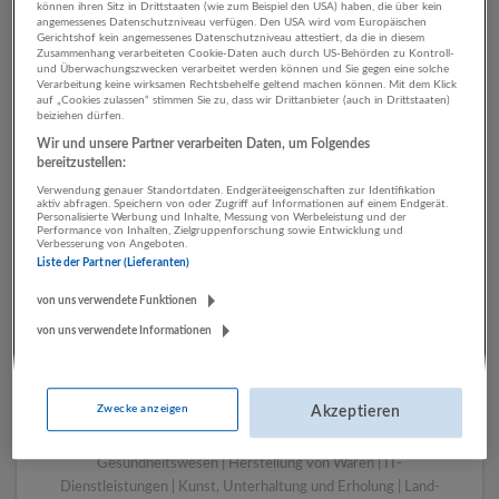
können ihren Sitz in Drittstaaten (wie zum Beispiel den USA) haben, die über kein
angemessenes Datenschutzniveau verfügen. Den USA wird vom Europäischen
Gerichtshof kein angemessenes Datenschutzniveau attestiert, da die in diesem
Zusammenhang verarbeiteten Cookie-Daten auch durch US-Behörden zu Kontroll-
1 Sachbearbeitung Kunst,
und Überwachungszwecken verarbeitet werden können und Sie gegen eine solche
Verarbeitung keine wirksamen Rechtsbehelfe geltend machen können. Mit dem Klick
Unterhaltung und Erholung
auf „Cookies zulassen“ stimmen Sie zu, dass wir Drittanbieter (auch in Drittstaaten)
beiziehen dürfen.
Unternehmen
Wir und unsere Partner verarbeiten Daten, um Folgendes
bereitzustellen:
Verwendung genauer Standortdaten. Endgeräteeigenschaften zur Identifikation
aktiv abfragen. Speichern von oder Zugriff auf Informationen auf einem Endgerät.
Personalisierte Werbung und Inhalte, Messung von Werbeleistung und der
Performance von Inhalten, Zielgruppenforschung sowie Entwicklung und
Verbesserung von Angeboten.
Liste der Partner (Lieferanten)
von uns verwendete Funktionen
von uns verwendete Informationen
LUGSTEIN CONSULTING
Bergheim bei Salzburg
Zwecke anzeigen
Akzeptieren
Bau | Beherbergung und Gastronomie | Einzelhandel |
Energieversorgung | Finanz- und Versicherungsleistungen |
Gesundheitswesen | Herstellung von Waren | IT-
Dienstleistungen | Kunst, Unterhaltung und Erholung | Land-