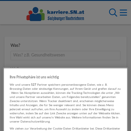
Was?
Wo?
Ihre Privatsphäre ist uns wichtig
Wir und unsere
527
Partner speichern personenbezogene Daten, wie z. B.
Browsing-Daten oder eindeutige Kennungen, auf Ihrem Gerät und greifen darauf zu
Umkreis
. Wenn Sie Akzeptieren auswählen, können die Tracking-Technologien die unter „Wir
und unsere Partner verarbeiten Daten, um Folgendes bereitzustellen“ genannten
Zwecke unterstützen. Wenn Tracker deaktiviert sind, erscheinen möglicherweise
Inhalte und Anzeigen, die für Sie weniger relevant sind. Sie können dieses Menü
jederzeit erneut aufrufen, um Ihre Auswahl zu ändern oder Ihre Einwilligung zu
widerrufen, indem Sie auf den Link Zwecke anzeigen unten auf der Webseite klicken.
Ihre Wahl wirkt sich auf unsere/n Website aus. Weitere Informationen finden Sie in
unserer Datenschutzerklärung.
Wir ziehen zur Verarbeitung der Cookie-Daten Drittanbieter bei. Diese Drittanbieter