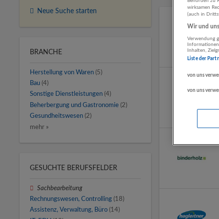
Behörden zu K
wirksamen Rech
Neue Suche starten
(auch in Dritt
Wir und unse
Verwendung ge
Informationen
Inhalten, Zie
BRANCHE
Liste der Part
Herstellung von Waren
(5)
von uns verwe
Bau
(4)
von uns verwe
Sonstige Dienstleistungen
(4)
Beherbergung und Gastronomie
(2)
Gesundheitswesen
(2)
mehr »
GESUCHTE BERUFSFELDER
Sachbearbeitung
Rechnungswesen, Controlling
(18)
Assistenz, Verwaltung, Büro
(14)