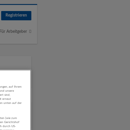
Registrieren
Für Arbeitgeber
ungen, auf Ihrem
 und unsere
rt sind,
it erneut
gen unten auf der
olling
aten (wie zum
hen Gerichtshof
ch durch US-