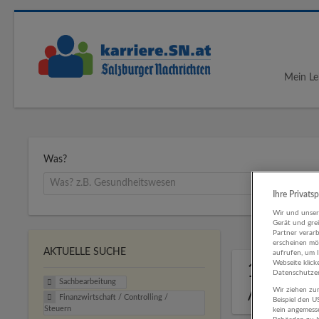
Mein Le
Was?
Ihre Privats
Wir und unse
Gerät und gre
Partner verar
erscheinen mög
AKTUELLE SUCHE
aufrufen, um 
Webseite klick
10 Sach
Datenschutzer
Sachbearbeitung
/ Steue
Wir ziehen zur
Finanzwirtschaft / Controlling /
Beispiel den 
Steuern
kein angemess