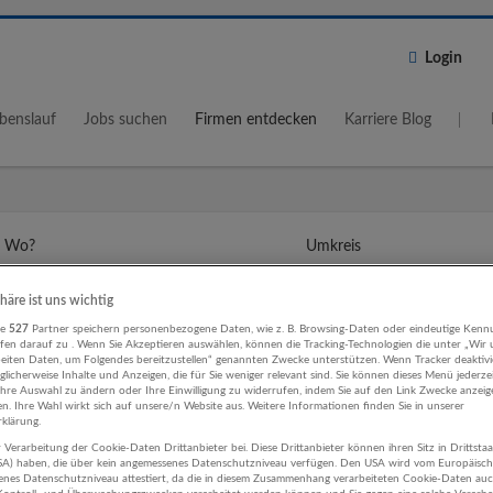
Login
benslauf
Jobs suchen
Firmen entdecken
Karriere Blog
Wo?
Umkreis
5 km
phäre ist uns wichtig
re
527
Partner speichern personenbezogene Daten, wie z. B. Browsing-Daten oder eindeutige Kenn
ifen darauf zu . Wenn Sie Akzeptieren auswählen, können die Tracking-Technologien die unter „Wir
beiten Daten, um Folgendes bereitzustellen“ genannten Zwecke unterstützen. Wenn Tracker deaktivie
licherweise Inhalte und Anzeigen, die für Sie weniger relevant sind. Sie können dieses Menü jederze
Ihre Auswahl zu ändern oder Ihre Einwilligung zu widerrufen, indem Sie auf den Link Zwecke anzei
en. Ihre Wahl wirkt sich auf unsere/n Website aus. Weitere Informationen finden Sie in unserer
bearbeitung Finanzwirtschaft / Contr
klärung.
rn Unternehmen
 Verarbeitung der Cookie-Daten Drittanbieter bei. Diese Drittanbieter können ihren Sitz in Drittsta
USA) haben, die über kein angemessenes Datenschutzniveau verfügen. Den USA wird vom Europäisc
enes Datenschutzniveau attestiert, da die in diesem Zusammenhang verarbeiteten Cookie-Daten au