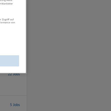
itung keine
rittanbieter
r Zugriff auf
rformance von
22 Jobs
5 Jobs