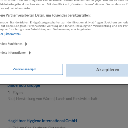
ontroll- und Überwachungszwecken verarbeitet werden können und Sie gegen eine solche Verarbe
tsbehelfe geltend machen können. Mit dem Klick auf „Cookies zulassen“ stimmen Sie zu, dass wir D
staaten) beiziehen dürfen.
B&V Bilanzbuchhalter und Personalverrechner OG
re Partner verarbeiten Daten, um Folgendes bereitzustellen:
Eugendorf
nauer Standortdaten. Endgeräteeigenschaften zur Identifikation aktiv abfragen. Speichern von ode
 auf einem Endgerät. Personalisierte Werbung und Inhalte, Messung von Werbeleistung und der Pe
Sonstige Dienstleistungen
lgruppenforschung sowie Entwicklung und Verbesserung von Angeboten.
ner (Lieferanten)
ndete Funktionen
Berlin und Partner Rechtsanwälte
ndete Informationen
Salzburg
Rechtsberatung und Wirtschaftsprüfung
Zwecke anzeigen
Akzeptieren
binderholz Gruppe
Fügen
Bau | Herstellung von Waren | Land- und Forstwirtschaft
Hagleitner Hygiene International GmbH