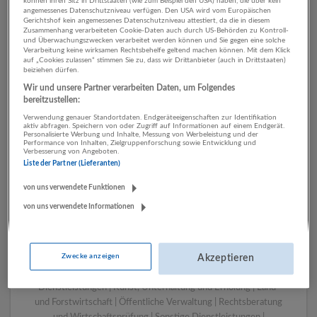
können ihren Sitz in Drittstaaten (wie zum Beispiel den USA) haben, die über kein
angemessenes Datenschutzniveau verfügen. Den USA wird vom Europäischen
Gerichtshof kein angemessenes Datenschutzniveau attestiert, da die in diesem
Zusammenhang verarbeiteten Cookie-Daten auch durch US-Behörden zu Kontroll-
1 Sachbearbeitung Bau
und Überwachungszwecken verarbeitet werden können und Sie gegen eine solche
Verarbeitung keine wirksamen Rechtsbehelfe geltend machen können. Mit dem Klick
Unternehmen
auf „Cookies zulassen“ stimmen Sie zu, dass wir Drittanbieter (auch in Drittstaaten)
beiziehen dürfen.
Wir und unsere Partner verarbeiten Daten, um Folgendes
bereitzustellen:
Verwendung genauer Standortdaten. Endgeräteeigenschaften zur Identifikation
aktiv abfragen. Speichern von oder Zugriff auf Informationen auf einem Endgerät.
Personalisierte Werbung und Inhalte, Messung von Werbeleistung und der
Performance von Inhalten, Zielgruppenforschung sowie Entwicklung und
Verbesserung von Angeboten.
Liste der Partner (Lieferanten)
von uns verwendete Funktionen
von uns verwendete Informationen
LUGSTEIN CONSULTING
Bergheim bei Salzburg
Bau | Beherbergung und Gastronomie | Einzelhandel |
Zwecke anzeigen
Energieversorgung | Finanz- und Versicherungsleistungen |
Akzeptieren
Gesundheitswesen | Herstellung von Waren | IT-
Dienstleistungen | Kunst, Unterhaltung und Erholung | Land-
und Forstwirtschaft | Öffentliche Verwaltung | Rechtsberatung