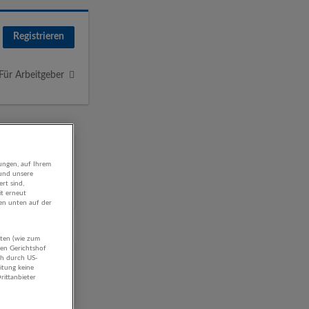
Registrieren
Für Arbeitgeber
ungen, auf Ihrem
 und unsere
rt sind,
it erneut
gen unten auf der
aten (wie zum
hen Gerichtshof
ch durch US-
itung keine
rittanbieter