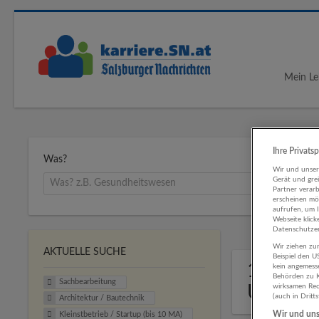
Mein Le
Ihre Privats
Was?
Wir und unse
Gerät und gre
Partner verar
erscheinen mög
aufrufen, um 
Webseite klick
Datenschutzer
Wir ziehen zur
AKTUELLE SUCHE
Beispiel den 
1 Sachb
kein angemess
Behörden zu K
Sachbearbeitung
Untern
wirksamen Rech
(auch in Dritt
Architektur / Bautechnik
Wir und unse
Kleinstbetrieb / Startup (bis 10 MA)