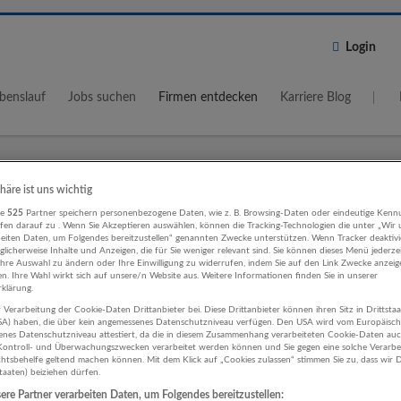
Login
benslauf
Jobs suchen
Firmen entdecken
Karriere Blog
phäre ist uns wichtig
Wo?
Umkreis
re
525
Partner speichern personenbezogene Daten, wie z. B. Browsing-Daten oder eindeutige Kenn
ifen darauf zu . Wenn Sie Akzeptieren auswählen, können die Tracking-Technologien die unter „Wir
5 km
beiten Daten, um Folgendes bereitzustellen“ genannten Zwecke unterstützen. Wenn Tracker deaktivie
licherweise Inhalte und Anzeigen, die für Sie weniger relevant sind. Sie können dieses Menü jederze
Ihre Auswahl zu ändern oder Ihre Einwilligung zu widerrufen, indem Sie auf den Link Zwecke anzei
en. Ihre Wahl wirkt sich auf unsere/n Website aus. Weitere Informationen finden Sie in unserer
klärung.
 Verarbeitung der Cookie-Daten Drittanbieter bei. Diese Drittanbieter können ihren Sitz in Drittsta
USA) haben, die über kein angemessenes Datenschutzniveau verfügen. Den USA wird vom Europäisc
earbeitung Architektur / Bautechnik
enes Datenschutzniveau attestiert, da die in diesem Zusammenhang verarbeiteten Cookie-Daten au
ontroll- und Überwachungszwecken verarbeitet werden können und Sie gegen eine solche Verarbe
ehmen
tsbehelfe geltend machen können. Mit dem Klick auf „Cookies zulassen“ stimmen Sie zu, dass wir D
staaten) beiziehen dürfen.
re Partner verarbeiten Daten, um Folgendes bereitzustellen: