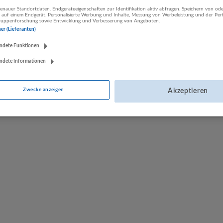
nauer Standortdaten. Endgeräteeigenschaften zur Identifikation aktiv abfragen. Speichern von ode
 auf einem Endgerät. Personalisierte Werbung und Inhalte, Messung von Werbeleistung und der Pe
lgruppenforschung sowie Entwicklung und Verbesserung von Angeboten.
impetus Personalberatung
ner (Lieferanten)
Kitzbühel
ndete Funktionen
ndete Informationen
Zwecke anzeigen
Akzeptieren