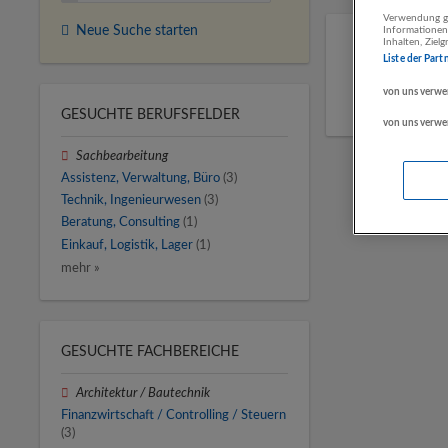
Verwendung ge
Neue Suche starten
Informationen
Inhalten, Zie
Liste der Part
von uns verwe
GESUCHTE BERUFSFELDER
von uns verwe
Sachbearbeitung
Assistenz, Verwaltung, Büro
(3)
Technik, Ingenieurwesen
(3)
Beratung, Consulting
(1)
Einkauf, Logistik, Lager
(1)
mehr »
GESUCHTE FACHBEREICHE
Architektur / Bautechnik
Finanzwirtschaft / Controlling / Steuern
(3)