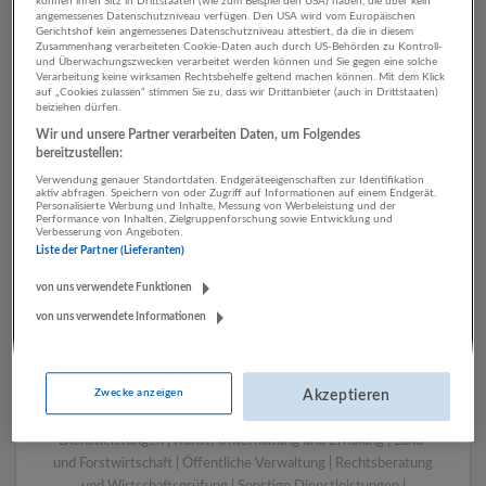
können ihren Sitz in Drittstaaten (wie zum Beispiel den USA) haben, die über kein
angemessenes Datenschutzniveau verfügen. Den USA wird vom Europäischen
Gerichtshof kein angemessenes Datenschutzniveau attestiert, da die in diesem
Zusammenhang verarbeiteten Cookie-Daten auch durch US-Behörden zu Kontroll-
1 Rechtswesen Öffentliche
und Überwachungszwecken verarbeitet werden können und Sie gegen eine solche
Verarbeitung keine wirksamen Rechtsbehelfe geltend machen können. Mit dem Klick
Verwaltung Unternehmen
auf „Cookies zulassen“ stimmen Sie zu, dass wir Drittanbieter (auch in Drittstaaten)
beiziehen dürfen.
Wir und unsere Partner verarbeiten Daten, um Folgendes
bereitzustellen:
Verwendung genauer Standortdaten. Endgeräteeigenschaften zur Identifikation
aktiv abfragen. Speichern von oder Zugriff auf Informationen auf einem Endgerät.
Personalisierte Werbung und Inhalte, Messung von Werbeleistung und der
Performance von Inhalten, Zielgruppenforschung sowie Entwicklung und
Verbesserung von Angeboten.
Liste der Partner (Lieferanten)
von uns verwendete Funktionen
von uns verwendete Informationen
LUGSTEIN CONSULTING
Bergheim bei Salzburg
Bau | Beherbergung und Gastronomie | Einzelhandel |
Zwecke anzeigen
Energieversorgung | Finanz- und Versicherungsleistungen |
Akzeptieren
Gesundheitswesen | Herstellung von Waren | IT-
Dienstleistungen | Kunst, Unterhaltung und Erholung | Land-
und Forstwirtschaft | Öffentliche Verwaltung | Rechtsberatung