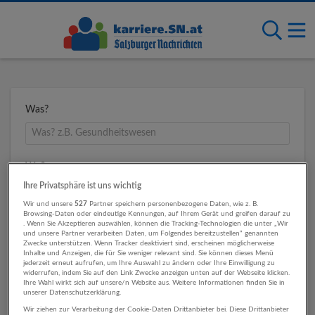
Was?
Wo?
Ihre Privatsphäre ist uns wichtig
Wir und unsere
527
Partner speichern personenbezogene Daten, wie z. B.
Browsing-Daten oder eindeutige Kennungen, auf Ihrem Gerät und greifen darauf zu
Umkreis
. Wenn Sie Akzeptieren auswählen, können die Tracking-Technologien die unter „Wir
und unsere Partner verarbeiten Daten, um Folgendes bereitzustellen“ genannten
Zwecke unterstützen. Wenn Tracker deaktiviert sind, erscheinen möglicherweise
Inhalte und Anzeigen, die für Sie weniger relevant sind. Sie können dieses Menü
jederzeit erneut aufrufen, um Ihre Auswahl zu ändern oder Ihre Einwilligung zu
widerrufen, indem Sie auf den Link Zwecke anzeigen unten auf der Webseite klicken.
Ihre Wahl wirkt sich auf unsere/n Website aus. Weitere Informationen finden Sie in
unserer Datenschutzerklärung.
Wir ziehen zur Verarbeitung der Cookie-Daten Drittanbieter bei. Diese Drittanbieter