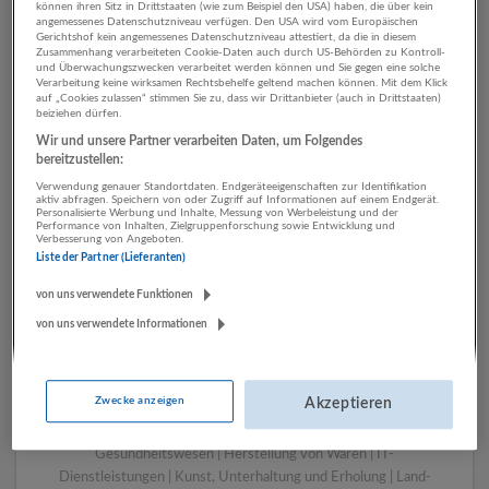
können ihren Sitz in Drittstaaten (wie zum Beispiel den USA) haben, die über kein
angemessenes Datenschutzniveau verfügen. Den USA wird vom Europäischen
Gerichtshof kein angemessenes Datenschutzniveau attestiert, da die in diesem
Zusammenhang verarbeiteten Cookie-Daten auch durch US-Behörden zu Kontroll-
1 Rechtswesen IT-
und Überwachungszwecken verarbeitet werden können und Sie gegen eine solche
Verarbeitung keine wirksamen Rechtsbehelfe geltend machen können. Mit dem Klick
Dienstleistungen
auf „Cookies zulassen“ stimmen Sie zu, dass wir Drittanbieter (auch in Drittstaaten)
beiziehen dürfen.
Unternehmen
Wir und unsere Partner verarbeiten Daten, um Folgendes
bereitzustellen:
Verwendung genauer Standortdaten. Endgeräteeigenschaften zur Identifikation
aktiv abfragen. Speichern von oder Zugriff auf Informationen auf einem Endgerät.
Personalisierte Werbung und Inhalte, Messung von Werbeleistung und der
Performance von Inhalten, Zielgruppenforschung sowie Entwicklung und
Verbesserung von Angeboten.
Liste der Partner (Lieferanten)
von uns verwendete Funktionen
von uns verwendete Informationen
LUGSTEIN CONSULTING
Bergheim bei Salzburg
Zwecke anzeigen
Akzeptieren
Bau | Beherbergung und Gastronomie | Einzelhandel |
Energieversorgung | Finanz- und Versicherungsleistungen |
Gesundheitswesen | Herstellung von Waren | IT-
Dienstleistungen | Kunst, Unterhaltung und Erholung | Land-