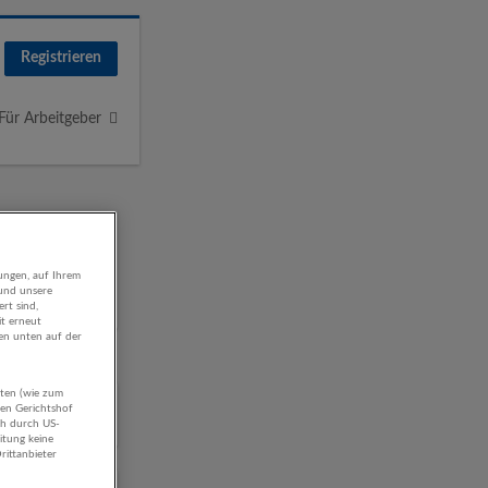
Registrieren
Für Arbeitgeber
ungen, auf Ihrem
 und unsere
rt sind,
it erneut
gen unten auf der
aten (wie zum
ehmen
hen Gerichtshof
ch durch US-
itung keine
rittanbieter