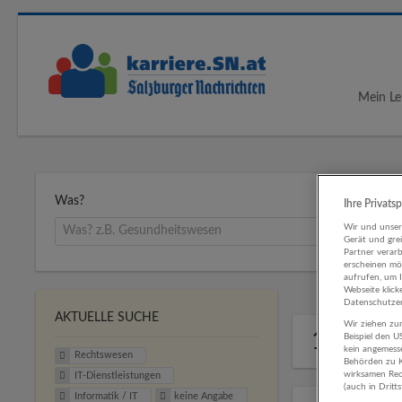
Mein Le
Was?
Ihre Privats
Wir und unse
Gerät und gre
Partner verar
erscheinen mög
aufrufen, um 
Webseite klick
Datenschutzer
AKTUELLE SUCHE
Wir ziehen zur
1 Recht
Beispiel den 
kein angemess
Rechtswesen
Behörden zu K
wirksamen Rech
IT-Dienstleistungen
(auch in Dritt
Informatik / IT
keine Angabe