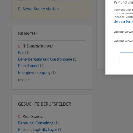
Wir und unse
Neue Suche starten
Verwendung ge
Informationen
Inhalten, Zie
Liste der Part
von uns verwe
BRANCHE
von uns verwe
IT-Dienstleistungen
Bau
(1)
Beherbergung und Gastronomie
(1)
Einzelhandel
(1)
Energieversorgung
(1)
mehr »
GESUCHTE BERUFSFELDER
Rechtswesen
Beratung, Consulting
(1)
Einkauf, Logistik, Lager
(1)