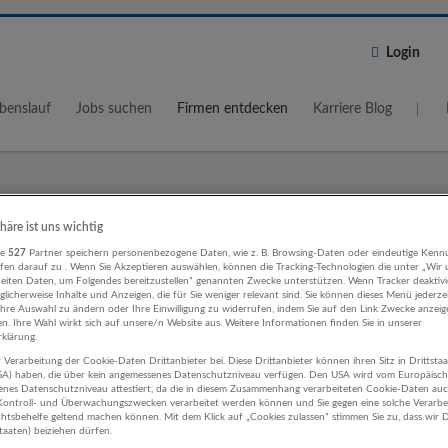
Login
benslauf
Jobs suchen
Firmen entdecken
Karriere Blog
Wo?
Umkreis
phäre ist uns wichtig
re
527
Partner speichern personenbezogene Daten, wie z. B. Browsing-Daten oder eindeutige Kenn
5 km
ifen darauf zu . Wenn Sie Akzeptieren auswählen, können die Tracking-Technologien die unter „Wir
beiten Daten, um Folgendes bereitzustellen“ genannten Zwecke unterstützen. Wenn Tracker deaktivie
licherweise Inhalte und Anzeigen, die für Sie weniger relevant sind. Sie können dieses Menü jederze
Ihre Auswahl zu ändern oder Ihre Einwilligung zu widerrufen, indem Sie auf den Link Zwecke anzei
en. Ihre Wahl wirkt sich auf unsere/n Website aus. Weitere Informationen finden Sie in unserer
klärung.
 Verarbeitung der Cookie-Daten Drittanbieter bei. Diese Drittanbieter können ihren Sitz in Drittsta
swesen IT-Dienstleistungen Untern
USA) haben, die über kein angemessenes Datenschutzniveau verfügen. Den USA wird vom Europäisc
enes Datenschutzniveau attestiert, da die in diesem Zusammenhang verarbeiteten Cookie-Daten au
ontroll- und Überwachungszwecken verarbeitet werden können und Sie gegen eine solche Verarbe
tsbehelfe geltend machen können. Mit dem Klick auf „Cookies zulassen“ stimmen Sie zu, dass wir D
staaten) beiziehen dürfen.