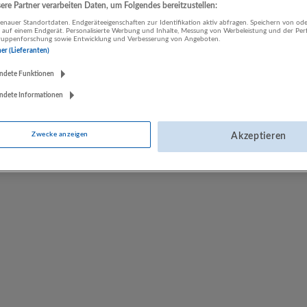
re Partner verarbeiten Daten, um Folgendes bereitzustellen:
LUGSTEIN CONSULTING
nauer Standortdaten. Endgeräteeigenschaften zur Identifikation aktiv abfragen. Speichern von ode
 auf einem Endgerät. Personalisierte Werbung und Inhalte, Messung von Werbeleistung und der Pe
Bergheim bei Salzburg
lgruppenforschung sowie Entwicklung und Verbesserung von Angeboten.
Bau | Beherbergung und Gastronomie | Einzelhandel |
ner (Lieferanten)
Energieversorgung | Finanz- und Versicherungsleistungen |
ndete Funktionen
Gesundheitswesen | Herstellung von Waren | IT-Dienstleistungen |
Kunst, Unterhaltung und Erholung | Land- und Forstwirtschaft |
ndete Informationen
Öffentliche Verwaltung | Rechtsberatung und Wirtschaftsprüfung |
Sonstige Dienstleistungen | Sozialwesen | Verkehr | Verlagswesen |
Werbung und Marktforschung
Zwecke anzeigen
Akzeptieren