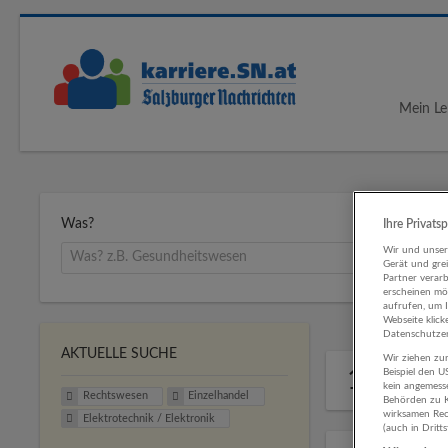
Mein Le
Was?
Ihre Privats
Wir und unse
Gerät und gre
Partner verar
erscheinen mög
aufrufen, um 
Webseite klick
Datenschutzer
AKTUELLE SUCHE
Wir ziehen zur
1 Recht
Beispiel den 
kein angemess
Rechtswesen
Einzelhandel
Behörden zu K
wirksamen Rech
Elektrotechnik / Elektronik
(auch in Dritt