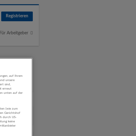
Registrieren
Für Arbeitgeber
ungen, auf Ihrem
 und unsere
rt sind,
it erneut
gen unten auf der
aten (wie zum
hen Gerichtshof
ch durch US-
itung keine
rittanbieter