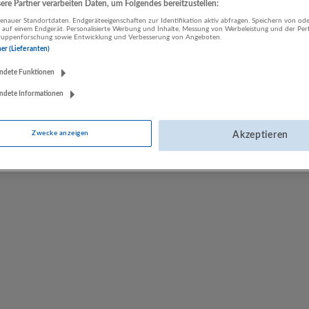
re Partner verarbeiten Daten, um Folgendes bereitzustellen:
LUGSTEIN CONSULTING
nauer Standortdaten. Endgeräteeigenschaften zur Identifikation aktiv abfragen. Speichern von ode
 auf einem Endgerät. Personalisierte Werbung und Inhalte, Messung von Werbeleistung und der Pe
Bergheim bei Salzburg
lgruppenforschung sowie Entwicklung und Verbesserung von Angeboten.
Bau | Beherbergung und Gastronomie | Einzelhandel |
ner (Lieferanten)
Energieversorgung | Finanz- und Versicherungsleistungen |
ndete Funktionen
Gesundheitswesen | Herstellung von Waren | IT-Dienstleistungen |
Kunst, Unterhaltung und Erholung | Land- und Forstwirtschaft |
ndete Informationen
Öffentliche Verwaltung | Rechtsberatung und Wirtschaftsprüfung |
Sonstige Dienstleistungen | Sozialwesen | Verkehr | Verlagswesen |
Werbung und Marktforschung
Zwecke anzeigen
Akzeptieren