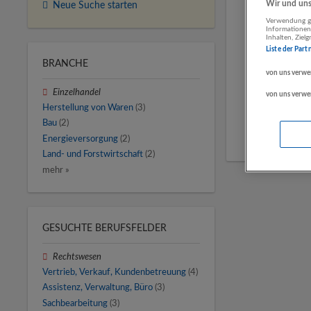
Wir und unse
Neue Suche starten
Verwendung ge
Informationen
Inhalten, Zie
Liste der Part
BRANCHE
von uns verwe
Einzelhandel
von uns verwe
Herstellung von Waren
(3)
Bau
(2)
Energieversorgung
(2)
Land- und Forstwirtschaft
(2)
mehr »
GESUCHTE BERUFSFELDER
Rechtswesen
Vertrieb, Verkauf, Kundenbetreuung
(4)
Assistenz, Verwaltung, Büro
(3)
Sachbearbeitung
(3)