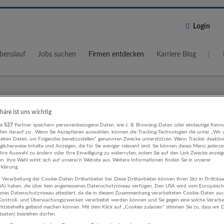
Login
benslauf
Jobs suchen
Firmen entdecken
Karriere Blog
Wo?
Umkreis
phäre ist uns wichtig
re
527
Partner speichern personenbezogene Daten, wie z. B. Browsing-Daten oder eindeutige Kenn
5 km
ifen darauf zu . Wenn Sie Akzeptieren auswählen, können die Tracking-Technologien die unter „Wir
beiten Daten, um Folgendes bereitzustellen“ genannten Zwecke unterstützen. Wenn Tracker deaktivie
licherweise Inhalte und Anzeigen, die für Sie weniger relevant sind. Sie können dieses Menü jederze
Ihre Auswahl zu ändern oder Ihre Einwilligung zu widerrufen, indem Sie auf den Link Zwecke anzei
en. Ihre Wahl wirkt sich auf unsere/n Website aus. Weitere Informationen finden Sie in unserer
klärung.
 Verarbeitung der Cookie-Daten Drittanbieter bei. Diese Drittanbieter können ihren Sitz in Drittsta
swesen Einzelhandel Unternehmen
USA) haben, die über kein angemessenes Datenschutzniveau verfügen. Den USA wird vom Europäisc
enes Datenschutzniveau attestiert, da die in diesem Zusammenhang verarbeiteten Cookie-Daten au
ontroll- und Überwachungszwecken verarbeitet werden können und Sie gegen eine solche Verarbe
tsbehelfe geltend machen können. Mit dem Klick auf „Cookies zulassen“ stimmen Sie zu, dass wir D
staaten) beiziehen dürfen.