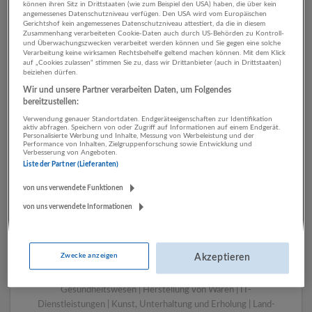
können ihren Sitz in Drittstaaten (wie zum Beispiel den USA) haben, die über kein
angemessenes Datenschutzniveau verfügen. Den USA wird vom Europäischen
Gerichtshof kein angemessenes Datenschutzniveau attestiert, da die in diesem
Zusammenhang verarbeiteten Cookie-Daten auch durch US-Behörden zu Kontroll-
1 Rechtswesen Beherbergung
und Überwachungszwecken verarbeitet werden können und Sie gegen eine solche
Verarbeitung keine wirksamen Rechtsbehelfe geltend machen können. Mit dem Klick
und Gastronomie
auf „Cookies zulassen“ stimmen Sie zu, dass wir Drittanbieter (auch in Drittstaaten)
beiziehen dürfen.
Unternehmen
Wir und unsere Partner verarbeiten Daten, um Folgendes
bereitzustellen:
Verwendung genauer Standortdaten. Endgeräteeigenschaften zur Identifikation
aktiv abfragen. Speichern von oder Zugriff auf Informationen auf einem Endgerät.
Personalisierte Werbung und Inhalte, Messung von Werbeleistung und der
Performance von Inhalten, Zielgruppenforschung sowie Entwicklung und
Verbesserung von Angeboten.
Liste der Partner (Lieferanten)
von uns verwendete Funktionen
von uns verwendete Informationen
LUGSTEIN CONSULTING
Bergheim bei Salzburg
Zwecke anzeigen
Akzeptieren
Bau | Beherbergung und Gastronomie | Einzelhandel |
Energieversorgung | Finanz- und Versicherungsleistungen |
Gesundheitswesen | Herstellung von Waren | IT-
Dienstleistungen | Kunst, Unterhaltung und Erholung | Land-