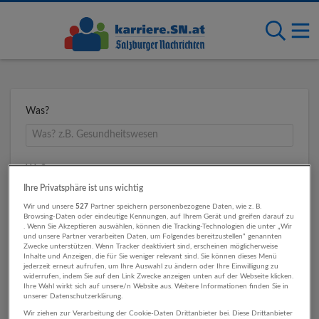
Was?
Wo?
Ihre Privatsphäre ist uns wichtig
Wir und unsere
527
Partner speichern personenbezogene Daten, wie z. B.
Browsing-Daten oder eindeutige Kennungen, auf Ihrem Gerät und greifen darauf zu
Umkreis
. Wenn Sie Akzeptieren auswählen, können die Tracking-Technologien die unter „Wir
und unsere Partner verarbeiten Daten, um Folgendes bereitzustellen“ genannten
Zwecke unterstützen. Wenn Tracker deaktiviert sind, erscheinen möglicherweise
Inhalte und Anzeigen, die für Sie weniger relevant sind. Sie können dieses Menü
jederzeit erneut aufrufen, um Ihre Auswahl zu ändern oder Ihre Einwilligung zu
widerrufen, indem Sie auf den Link Zwecke anzeigen unten auf der Webseite klicken.
Ihre Wahl wirkt sich auf unsere/n Website aus. Weitere Informationen finden Sie in
unserer Datenschutzerklärung.
Wir ziehen zur Verarbeitung der Cookie-Daten Drittanbieter bei. Diese Drittanbieter