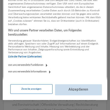
können ihren Sitz in Drittstaaten (wie zum Beispiel den USA) haben, die über kein
angemessenes Datenschutzniveau verfügen. Den USA wird vom Europäischen
Gerichtshof kein angemessenes Datenschutzniveau attestiert, da die in diesem
Zusammenhang verarbeiteten Cookie-Daten auch durch US-Behörden zu Kontroll-
1 Rechtswesen Bau
und Überwachungszwecken verarbeitet werden können und Sie gegen eine solche
Verarbeitung keine wirksamen Rechtsbehelfe geltend machen können. Mit dem Klick
Unternehmen
auf „Cookies zulassen“ stimmen Sie zu, dass wir Drittanbieter (auch in Drittstaaten)
beiziehen dürfen.
Wir und unsere Partner verarbeiten Daten, um Folgendes
bereitzustellen:
Verwendung genauer Standortdaten. Endgeräteeigenschaften zur Identifikation
aktiv abfragen. Speichern von oder Zugriff auf Informationen auf einem Endgerät.
Personalisierte Werbung und Inhalte, Messung von Werbeleistung und der
Performance von Inhalten, Zielgruppenforschung sowie Entwicklung und
Verbesserung von Angeboten.
Liste der Partner (Lieferanten)
von uns verwendete Funktionen
von uns verwendete Informationen
LUGSTEIN CONSULTING
Bergheim bei Salzburg
Bau | Beherbergung und Gastronomie | Einzelhandel |
Zwecke anzeigen
Energieversorgung | Finanz- und Versicherungsleistungen |
Akzeptieren
Gesundheitswesen | Herstellung von Waren | IT-
Dienstleistungen | Kunst, Unterhaltung und Erholung | Land-
und Forstwirtschaft | Öffentliche Verwaltung | Rechtsberatung