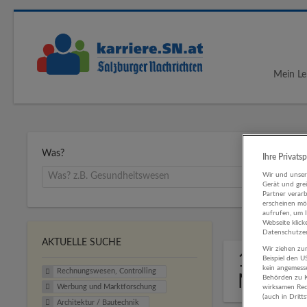
Mein Le
Was?
Ihre Privats
Wir und unse
Gerät und gre
Partner verar
erscheinen mög
aufrufen, um 
Webseite klick
Datenschutzer
AKTUELLE SUCHE
Wir ziehen zur
1 Rechn
Beispiel den 
kein angemess
Rechnungswesen, Controlling
Marktf
Behörden zu K
Werbung und Marktforschung
wirksamen Rech
(auch in Dritt
Architektur / Bautechnik