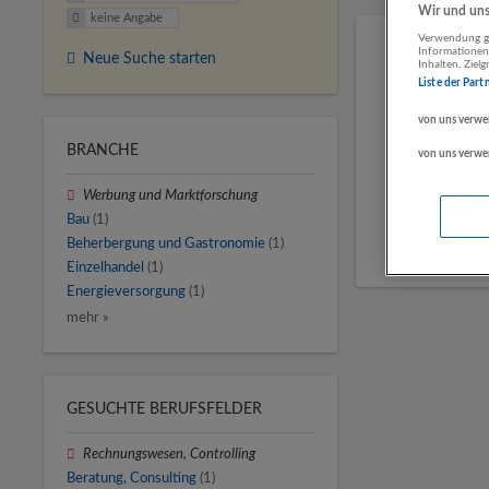
Wir und unse
keine Angabe
Verwendung ge
Informationen
Neue Suche starten
Inhalten, Zie
Liste der Part
von uns verwe
BRANCHE
von uns verwe
Werbung und Marktforschung
Bau
(1)
Beherbergung und Gastronomie
(1)
Einzelhandel
(1)
Energieversorgung
(1)
mehr »
GESUCHTE BERUFSFELDER
Rechnungswesen, Controlling
Beratung, Consulting
(1)