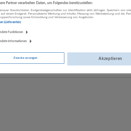
re Partner verarbeiten Daten, um Folgendes bereitzustellen:
nauer Standortdaten. Endgeräteeigenschaften zur Identifikation aktiv abfragen. Speichern von ode
 auf einem Endgerät. Personalisierte Werbung und Inhalte, Messung von Werbeleistung und der Pe
LUGSTEIN CONSULTING
lgruppenforschung sowie Entwicklung und Verbesserung von Angeboten.
Bergheim bei Salzburg
ner (Lieferanten)
Bau | Beherbergung und Gastronomie | Einzelhandel |
ndete Funktionen
Energieversorgung | Finanz- und Versicherungsleistungen |
Gesundheitswesen | Herstellung von Waren | IT-Dienstleistungen |
ndete Informationen
Kunst, Unterhaltung und Erholung | Land- und Forstwirtschaft |
Öffentliche Verwaltung | Rechtsberatung und Wirtschaftsprüfung |
Zwecke anzeigen
Akzeptieren
Sonstige Dienstleistungen | Sozialwesen | Verkehr | Verlagswesen |
Werbung und Marktforschung