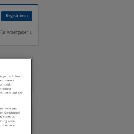
Registrieren
Für Arbeitgeber
ungen, auf Ihrem
 und unsere
rt sind,
it erneut
gen unten auf der
aten (wie zum
nd
hen Gerichtshof
ch durch US-
itung keine
rittanbieter