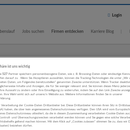
Login
benslauf
Jobs suchen
Firmen entdecken
Karriere Blog
Wo?
Umkreis
phäre ist uns wichtig
re
527
Partner speichern personenbezogene Daten, wie z. B. Browsing-Daten oder eindeutige Kenn
5 km
ifen darauf zu . Wenn Sie Akzeptieren auswählen, können die Tracking-Technologien die unter „Wir
beiten Daten, um Folgendes bereitzustellen“ genannten Zwecke unterstützen. Wenn Tracker deaktivie
licherweise Inhalte und Anzeigen, die für Sie weniger relevant sind. Sie können dieses Menü jederze
Ihre Auswahl zu ändern oder Ihre Einwilligung zu widerrufen, indem Sie auf den Link Zwecke anzei
en. Ihre Wahl wirkt sich auf unsere/n Website aus. Weitere Informationen finden Sie in unserer
klärung.
 Verarbeitung der Cookie-Daten Drittanbieter bei. Diese Drittanbieter können ihren Sitz in Drittsta
ungswesen, Controlling Werbung u
USA) haben, die über kein angemessenes Datenschutzniveau verfügen. Den USA wird vom Europäisc
enes Datenschutzniveau attestiert, da die in diesem Zusammenhang verarbeiteten Cookie-Daten au
orschung Unternehmen
ontroll- und Überwachungszwecken verarbeitet werden können und Sie gegen eine solche Verarbe
tsbehelfe geltend machen können. Mit dem Klick auf „Cookies zulassen“ stimmen Sie zu, dass wir D
staaten) beiziehen dürfen.