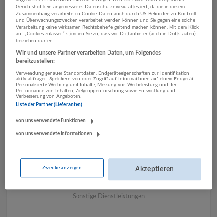
Gerichtshof kein angemessenes Datenschutzniveau attestiert, da die in diesem
Zusammenhang verarbeiteten Cookie-Daten auch durch US-Behörden zu Kontroll-
und Überwachungszwecken verarbeitet werden können und Sie gegen eine solche
1 Rechnungswesen,
Verarbeitung keine wirksamen Rechtsbehelfe geltend machen können. Mit dem Klick
auf „Cookies zulassen“ stimmen Sie zu, dass wir Drittanbieter (auch in Drittstaaten)
beiziehen dürfen.
Controlling Sonstige
Wir und unsere Partner verarbeiten Daten, um Folgendes
Dienstleistungen
bereitzustellen:
Unternehmen
Verwendung genauer Standortdaten. Endgeräteeigenschaften zur Identifikation
aktiv abfragen. Speichern von oder Zugriff auf Informationen auf einem Endgerät.
Personalisierte Werbung und Inhalte, Messung von Werbeleistung und der
Performance von Inhalten, Zielgruppenforschung sowie Entwicklung und
Verbesserung von Angeboten.
Liste der Partner (Lieferanten)
von uns verwendete Funktionen
von uns verwendete Informationen
Zwecke anzeigen
Akzeptieren
Reindl Kältetechnik GesmbH
Hallwang
Sonstige Dienstleistungen