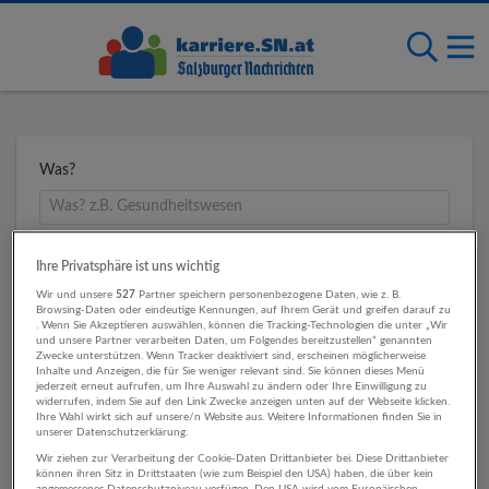
Was?
Wo?
Ihre Privatsphäre ist uns wichtig
Wir und unsere
527
Partner speichern personenbezogene Daten, wie z. B.
Browsing-Daten oder eindeutige Kennungen, auf Ihrem Gerät und greifen darauf zu
. Wenn Sie Akzeptieren auswählen, können die Tracking-Technologien die unter „Wir
und unsere Partner verarbeiten Daten, um Folgendes bereitzustellen“ genannten
Umkreis
Zwecke unterstützen. Wenn Tracker deaktiviert sind, erscheinen möglicherweise
Inhalte und Anzeigen, die für Sie weniger relevant sind. Sie können dieses Menü
jederzeit erneut aufrufen, um Ihre Auswahl zu ändern oder Ihre Einwilligung zu
widerrufen, indem Sie auf den Link Zwecke anzeigen unten auf der Webseite klicken.
Ihre Wahl wirkt sich auf unsere/n Website aus. Weitere Informationen finden Sie in
unserer Datenschutzerklärung.
Wir ziehen zur Verarbeitung der Cookie-Daten Drittanbieter bei. Diese Drittanbieter
können ihren Sitz in Drittstaaten (wie zum Beispiel den USA) haben, die über kein
angemessenes Datenschutzniveau verfügen. Den USA wird vom Europäischen