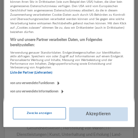
können ihren Sitz in Drittstaaten (wie zum Beispiel den USA) haben, die über kein
angemessenes Datenschutzniveau verfügen. Den USA wird vom Europäischen
Gerichtshof kein angemessenes Datenschutzniveau attestiert, da die in diesem
Zusammenhang verarbeiteten Cookie-Daten auch durch US-Behörden zu Kontroll-
1 Rechnungswesen,
und Überwachungszwecken verarbeitet werden können und Sie gegen eine solche
Verarbeitung keine wirksamen Rechtsbehelfe geltend machen können. Mit dem Klick
Controlling Pädagogik
auf „Cookies zulassen“ stimmen Sie zu, dass wir Drittanbieter (auch in Drittstaaten)
beiziehen dürfen.
Unternehmen
Wir und unsere Partner verarbeiten Daten, um Folgendes
bereitzustellen:
Verwendung genauer Standortdaten. Endgeräteeigenschaften zur Identifikation
aktiv abfragen. Speichern von oder Zugriff auf Informationen auf einem Endgerät.
Personalisierte Werbung und Inhalte, Messung von Werbeleistung und der
Performance von Inhalten, Zielgruppenforschung sowie Entwicklung und
Verbesserung von Angeboten.
Liste der Partner (Lieferanten)
von uns verwendete Funktionen
von uns verwendete Informationen
LUGSTEIN CONSULTING
Bergheim bei Salzburg
Zwecke anzeigen
Akzeptieren
Bau | Beherbergung und Gastronomie | Einzelhandel |
Energieversorgung | Finanz- und Versicherungsleistungen |
Gesundheitswesen | Herstellung von Waren | IT-
Dienstleistungen | Kunst, Unterhaltung und Erholung | Land-