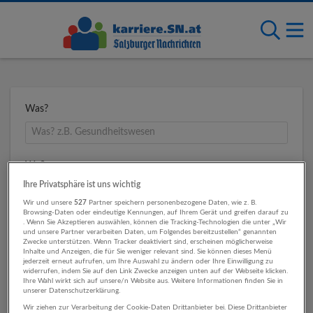
Was?
Wo?
Ihre Privatsphäre ist uns wichtig
Wir und unsere
527
Partner speichern personenbezogene Daten, wie z. B.
Browsing-Daten oder eindeutige Kennungen, auf Ihrem Gerät und greifen darauf zu
Umkreis
. Wenn Sie Akzeptieren auswählen, können die Tracking-Technologien die unter „Wir
und unsere Partner verarbeiten Daten, um Folgendes bereitzustellen“ genannten
Zwecke unterstützen. Wenn Tracker deaktiviert sind, erscheinen möglicherweise
Inhalte und Anzeigen, die für Sie weniger relevant sind. Sie können dieses Menü
jederzeit erneut aufrufen, um Ihre Auswahl zu ändern oder Ihre Einwilligung zu
widerrufen, indem Sie auf den Link Zwecke anzeigen unten auf der Webseite klicken.
Ihre Wahl wirkt sich auf unsere/n Website aus. Weitere Informationen finden Sie in
unserer Datenschutzerklärung.
Wir ziehen zur Verarbeitung der Cookie-Daten Drittanbieter bei. Diese Drittanbieter