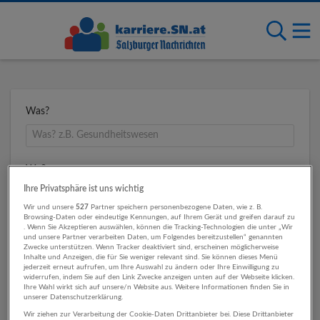
Was?
Wo?
Ihre Privatsphäre ist uns wichtig
Wir und unsere
527
Partner speichern personenbezogene Daten, wie z. B.
Browsing-Daten oder eindeutige Kennungen, auf Ihrem Gerät und greifen darauf zu
Umkreis
. Wenn Sie Akzeptieren auswählen, können die Tracking-Technologien die unter „Wir
und unsere Partner verarbeiten Daten, um Folgendes bereitzustellen“ genannten
Zwecke unterstützen. Wenn Tracker deaktiviert sind, erscheinen möglicherweise
Inhalte und Anzeigen, die für Sie weniger relevant sind. Sie können dieses Menü
jederzeit erneut aufrufen, um Ihre Auswahl zu ändern oder Ihre Einwilligung zu
widerrufen, indem Sie auf den Link Zwecke anzeigen unten auf der Webseite klicken.
Ihre Wahl wirkt sich auf unsere/n Website aus. Weitere Informationen finden Sie in
unserer Datenschutzerklärung.
Wir ziehen zur Verarbeitung der Cookie-Daten Drittanbieter bei. Diese Drittanbieter