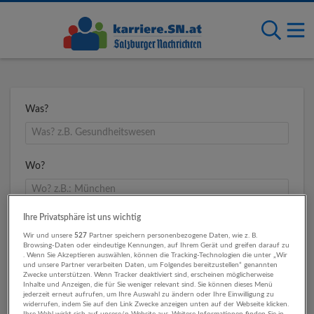
Was?
Wo?
Ihre Privatsphäre ist uns wichtig
Umkreis
Wir und unsere
527
Partner speichern personenbezogene Daten, wie z. B.
Browsing-Daten oder eindeutige Kennungen, auf Ihrem Gerät und greifen darauf zu
. Wenn Sie Akzeptieren auswählen, können die Tracking-Technologien die unter „Wir
und unsere Partner verarbeiten Daten, um Folgendes bereitzustellen“ genannten
Zwecke unterstützen. Wenn Tracker deaktiviert sind, erscheinen möglicherweise
Inhalte und Anzeigen, die für Sie weniger relevant sind. Sie können dieses Menü
jederzeit erneut aufrufen, um Ihre Auswahl zu ändern oder Ihre Einwilligung zu
widerrufen, indem Sie auf den Link Zwecke anzeigen unten auf der Webseite klicken.
Ihre Wahl wirkt sich auf unsere/n Website aus. Weitere Informationen finden Sie in