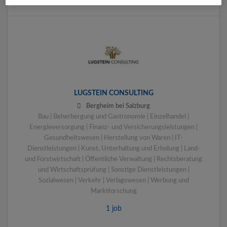
LUGSTEIN CONSULTING
Bergheim bei Salzburg
Bau | Beherbergung und Gastronomie | Einzelhandel |
Energieversorgung | Finanz- und Versicherungsleistungen |
Gesundheitswesen | Herstellung von Waren | IT-
Dienstleistungen | Kunst, Unterhaltung und Erholung | Land-
und Forstwirtschaft | Öffentliche Verwaltung | Rechtsberatung
und Wirtschaftsprüfung | Sonstige Dienstleistungen |
Sozialwesen | Verkehr | Verlagswesen | Werbung und
Marktforschung
1 job