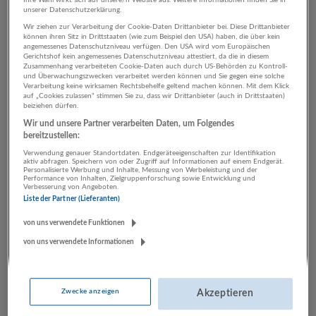
unserer Datenschutzerklärung.
Wir ziehen zur Verarbeitung der Cookie-Daten Drittanbieter bei. Diese Drittanbieter
können ihren Sitz in Drittstaaten (wie zum Beispiel den USA) haben, die über kein
2 Rechnungswesen,
angemessenes Datenschutzniveau verfügen. Den USA wird vom Europäischen
Gerichtshof kein angemessenes Datenschutzniveau attestiert, da die in diesem
Controlling
Zusammenhang verarbeiteten Cookie-Daten auch durch US-Behörden zu Kontroll-
und Überwachungszwecken verarbeitet werden können und Sie gegen eine solche
Gesundheitswesen
Verarbeitung keine wirksamen Rechtsbehelfe geltend machen können. Mit dem Klick
auf „Cookies zulassen“ stimmen Sie zu, dass wir Drittanbieter (auch in Drittstaaten)
Unternehmen
beiziehen dürfen.
Wir und unsere Partner verarbeiten Daten, um Folgendes
bereitzustellen:
Verwendung genauer Standortdaten. Endgeräteeigenschaften zur Identifikation
aktiv abfragen. Speichern von oder Zugriff auf Informationen auf einem Endgerät.
Personalisierte Werbung und Inhalte, Messung von Werbeleistung und der
Performance von Inhalten, Zielgruppenforschung sowie Entwicklung und
Verbesserung von Angeboten.
Liste der Partner (Lieferanten)
von uns verwendete Funktionen
von uns verwendete Informationen
Hagleitner Hygiene International GmbH
Zell am See, Salzburg, Österreich
Gesundheitswesen | Herstellung von Waren
Zwecke anzeigen
Akzeptieren
5 Jobs