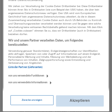
unserer Datenschutzerklärung.
Wir ziehen zur Verarbeitung der Cookie-Daten Drittanbieter bei. Diese Drittanbieter
können ihren Sitz in Drittstaaten (wie zum Beispiel den USA) haben, die über kein
angemessenes Datenschutzniveau verfügen. Den USA wird vom Europäischen
2 Produktion Öffentliche
Gerichtshof kein angemessenes Datenschutzniveau attestiert, da die in diesem
Zusammenhang verarbeiteten Cookie-Daten auch durch US-Behörden zu Kontroll-
Verwaltung Unternehmen
und Überwachungszwecken verarbeitet werden können und Sie gegen eine solche
Verarbeitung keine wirksamen Rechtsbehelfe geltend machen können. Mit dem Klick
auf „Cookies zulassen“ stimmen Sie zu, dass wir Drittanbieter (auch in Drittstaaten)
beiziehen dürfen.
Wir und unsere Partner verarbeiten Daten, um Folgendes
bereitzustellen:
Verwendung genauer Standortdaten. Endgeräteeigenschaften zur Identifikation
aktiv abfragen. Speichern von oder Zugriff auf Informationen auf einem Endgerät.
Personalisierte Werbung und Inhalte, Messung von Werbeleistung und der
Performance von Inhalten, Zielgruppenforschung sowie Entwicklung und
Verbesserung von Angeboten.
Liste der Partner (Lieferanten)
LUGSTEIN CONSULTING
von uns verwendete Funktionen
Bergheim bei Salzburg
von uns verwendete Informationen
Bau | Beherbergung und Gastronomie | Einzelhandel |
Energieversorgung | Finanz- und Versicherungsleistungen |
Gesundheitswesen | Herstellung von Waren | IT-
Zwecke anzeigen
Akzeptieren
Dienstleistungen | Kunst, Unterhaltung und Erholung | Land-
und Forstwirtschaft | Öffentliche Verwaltung | Rechtsberatung