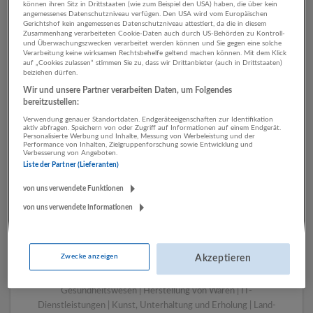
können ihren Sitz in Drittstaaten (wie zum Beispiel den USA) haben, die über kein
angemessenes Datenschutzniveau verfügen. Den USA wird vom Europäischen
Gerichtshof kein angemessenes Datenschutzniveau attestiert, da die in diesem
Zusammenhang verarbeiteten Cookie-Daten auch durch US-Behörden zu Kontroll-
1 Produktion Finanz- und
und Überwachungszwecken verarbeitet werden können und Sie gegen eine solche
Verarbeitung keine wirksamen Rechtsbehelfe geltend machen können. Mit dem Klick
Versicherungsleistungen
auf „Cookies zulassen“ stimmen Sie zu, dass wir Drittanbieter (auch in Drittstaaten)
beiziehen dürfen.
Unternehmen
Wir und unsere Partner verarbeiten Daten, um Folgendes
bereitzustellen:
Verwendung genauer Standortdaten. Endgeräteeigenschaften zur Identifikation
aktiv abfragen. Speichern von oder Zugriff auf Informationen auf einem Endgerät.
Personalisierte Werbung und Inhalte, Messung von Werbeleistung und der
Performance von Inhalten, Zielgruppenforschung sowie Entwicklung und
Verbesserung von Angeboten.
Liste der Partner (Lieferanten)
von uns verwendete Funktionen
von uns verwendete Informationen
LUGSTEIN CONSULTING
Bergheim bei Salzburg
Zwecke anzeigen
Akzeptieren
Bau | Beherbergung und Gastronomie | Einzelhandel |
Energieversorgung | Finanz- und Versicherungsleistungen |
Gesundheitswesen | Herstellung von Waren | IT-
Dienstleistungen | Kunst, Unterhaltung und Erholung | Land-