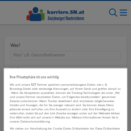
Was?
Wo?
Ihre Privatsphäre ist uns wichtig
Wir und unsere
527
Partner speichern personenbezogene Daten, wie z. B.
Browsing-Daten oder eindeutige Kennungen, auf Ihrem Gerät und greifen darauf zu
Umkreis
. Wenn Sie Akzeptieren auswählen, können die Tracking-Technologien die unter „Wir
und unsere Partner verarbeiten Daten, um Folgendes bereitzustellen“ genannten
Zwecke unterstützen. Wenn Tracker deaktiviert sind, erscheinen möglicherweise
Inhalte und Anzeigen, die für Sie weniger relevant sind. Sie können dieses Menü
jederzeit erneut aufrufen, um Ihre Auswahl zu ändern oder Ihre Einwilligung zu
widerrufen, indem Sie auf den Link Zwecke anzeigen unten auf der Webseite klicken.
Ihre Wahl wirkt sich auf unsere/n Website aus. Weitere Informationen finden Sie in
unserer Datenschutzerklärung.
Wir ziehen zur Verarbeitung der Cookie-Daten Drittanbieter bei. Diese Drittanbieter