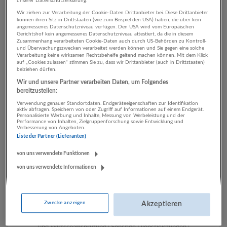
unserer Datenschutzerklärung.
Wir ziehen zur Verarbeitung der Cookie-Daten Drittanbieter bei. Diese Drittanbieter
können ihren Sitz in Drittstaaten (wie zum Beispiel den USA) haben, die über kein
angemessenes Datenschutzniveau verfügen. Den USA wird vom Europäischen
2 Produktion Bau
Gerichtshof kein angemessenes Datenschutzniveau attestiert, da die in diesem
Zusammenhang verarbeiteten Cookie-Daten auch durch US-Behörden zu Kontroll-
Unternehmen
und Überwachungszwecken verarbeitet werden können und Sie gegen eine solche
Verarbeitung keine wirksamen Rechtsbehelfe geltend machen können. Mit dem Klick
auf „Cookies zulassen“ stimmen Sie zu, dass wir Drittanbieter (auch in Drittstaaten)
beiziehen dürfen.
Wir und unsere Partner verarbeiten Daten, um Folgendes
bereitzustellen:
Verwendung genauer Standortdaten. Endgeräteeigenschaften zur Identifikation
aktiv abfragen. Speichern von oder Zugriff auf Informationen auf einem Endgerät.
Personalisierte Werbung und Inhalte, Messung von Werbeleistung und der
Performance von Inhalten, Zielgruppenforschung sowie Entwicklung und
Verbesserung von Angeboten.
Liste der Partner (Lieferanten)
LUGSTEIN CONSULTING
von uns verwendete Funktionen
Bergheim bei Salzburg
von uns verwendete Informationen
Bau | Beherbergung und Gastronomie | Einzelhandel |
Energieversorgung | Finanz- und Versicherungsleistungen |
Gesundheitswesen | Herstellung von Waren | IT-
Zwecke anzeigen
Akzeptieren
Dienstleistungen | Kunst, Unterhaltung und Erholung | Land-
und Forstwirtschaft | Öffentliche Verwaltung | Rechtsberatung