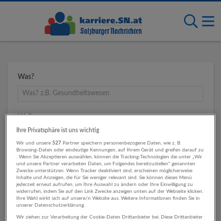
Was?
Wo?
Ihre Privatsphäre ist uns wichtig
Wir und unsere
527
Partner speichern personenbezogene Daten, wie z. B.
Browsing-Daten oder eindeutige Kennungen, auf Ihrem Gerät und greifen darauf zu
Umkreis
. Wenn Sie Akzeptieren auswählen, können die Tracking-Technologien die unter „Wir
und unsere Partner verarbeiten Daten, um Folgendes bereitzustellen“ genannten
Zwecke unterstützen. Wenn Tracker deaktiviert sind, erscheinen möglicherweise
Inhalte und Anzeigen, die für Sie weniger relevant sind. Sie können dieses Menü
jederzeit erneut aufrufen, um Ihre Auswahl zu ändern oder Ihre Einwilligung zu
widerrufen, indem Sie auf den Link Zwecke anzeigen unten auf der Webseite klicken.
Ihre Wahl wirkt sich auf unsere/n Website aus. Weitere Informationen finden Sie in
unserer Datenschutzerklärung.
Wir ziehen zur Verarbeitung der Cookie-Daten Drittanbieter bei. Diese Drittanbieter