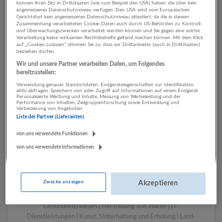
können ihren Sitz in Drittstaaten (wie zum Beispiel den USA) haben, die über kein
angemessenes Datenschutzniveau verfügen. Den USA wird vom Europäischen
Gerichtshof kein angemessenes Datenschutzniveau attestiert, da die in diesem
Zusammenhang verarbeiteten Cookie-Daten auch durch US-Behörden zu Kontroll-
1 Pflege, Gesundheit, Soziales
und Überwachungszwecken verarbeitet werden können und Sie gegen eine solche
Verarbeitung keine wirksamen Rechtsbehelfe geltend machen können. Mit dem Klick
Werbung und Marktforschung
auf „Cookies zulassen“ stimmen Sie zu, dass wir Drittanbieter (auch in Drittstaaten)
beiziehen dürfen.
Unternehmen
Wir und unsere Partner verarbeiten Daten, um Folgendes
bereitzustellen:
Verwendung genauer Standortdaten. Endgeräteeigenschaften zur Identifikation
aktiv abfragen. Speichern von oder Zugriff auf Informationen auf einem Endgerät.
Personalisierte Werbung und Inhalte, Messung von Werbeleistung und der
Performance von Inhalten, Zielgruppenforschung sowie Entwicklung und
Verbesserung von Angeboten.
Liste der Partner (Lieferanten)
von uns verwendete Funktionen
von uns verwendete Informationen
LUGSTEIN CONSULTING
Bergheim bei Salzburg
Zwecke anzeigen
Akzeptieren
Bau | Beherbergung und Gastronomie | Einzelhandel |
Energieversorgung | Finanz- und Versicherungsleistungen |
Gesundheitswesen | Herstellung von Waren | IT-
Dienstleistungen | Kunst, Unterhaltung und Erholung | Land-