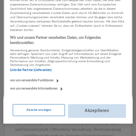
können ihren Sitz in Drittstaaten (wie zum Beispiel den USA) haben, die über kein
angemessenes Datenschutzniveau verfügen. Den USA wird vom Europäischen
Gerichtshof kein angemessenes Datenschutzniveau attestiert, da die in diesem
Zusammenhang verarbeiteten Cookie-Daten auch durch US-Behörden zu Kontroll-
1 Pflege, Gesundheit, Soziales
und Überwachungszwecken verarbeitet werden können und Sie gegen eine solche
Verarbeitung keine wirksamen Rechtsbehelfe geltend machen können. Mit dem Klick
Sozialwesen Unternehmen
auf „Cookies zulassen“ stimmen Sie zu, dass wir Drittanbieter (auch in Drittstaaten)
beiziehen dürfen.
Wir und unsere Partner verarbeiten Daten, um Folgendes
bereitzustellen:
Verwendung genauer Standortdaten. Endgeräteeigenschaften zur Identifikation
aktiv abfragen. Speichern von oder Zugriff auf Informationen auf einem Endgerät.
Personalisierte Werbung und Inhalte, Messung von Werbeleistung und der
Performance von Inhalten, Zielgruppenforschung sowie Entwicklung und
Verbesserung von Angeboten.
Liste der Partner (Lieferanten)
von uns verwendete Funktionen
von uns verwendete Informationen
LUGSTEIN CONSULTING
Bergheim bei Salzburg
Bau | Beherbergung und Gastronomie | Einzelhandel |
Zwecke anzeigen
Energieversorgung | Finanz- und Versicherungsleistungen |
Akzeptieren
Gesundheitswesen | Herstellung von Waren | IT-
Dienstleistungen | Kunst, Unterhaltung und Erholung | Land-
und Forstwirtschaft | Öffentliche Verwaltung | Rechtsberatung