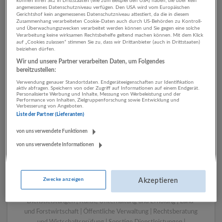
können ihren Sitz in Drittstaaten (wie zum Beispiel den USA) haben, die über kein
angemessenes Datenschutzniveau verfügen. Den USA wird vom Europäischen
Gerichtshof kein angemessenes Datenschutzniveau attestiert, da die in diesem
Zusammenhang verarbeiteten Cookie-Daten auch durch US-Behörden zu Kontroll-
1 Pflege, Gesundheit, Soziales
und Überwachungszwecken verarbeitet werden können und Sie gegen eine solche
Verarbeitung keine wirksamen Rechtsbehelfe geltend machen können. Mit dem Klick
Sozialwesen Unternehmen
auf „Cookies zulassen“ stimmen Sie zu, dass wir Drittanbieter (auch in Drittstaaten)
beiziehen dürfen.
Wir und unsere Partner verarbeiten Daten, um Folgendes
bereitzustellen:
Verwendung genauer Standortdaten. Endgeräteeigenschaften zur Identifikation
aktiv abfragen. Speichern von oder Zugriff auf Informationen auf einem Endgerät.
Personalisierte Werbung und Inhalte, Messung von Werbeleistung und der
Performance von Inhalten, Zielgruppenforschung sowie Entwicklung und
Verbesserung von Angeboten.
Liste der Partner (Lieferanten)
von uns verwendete Funktionen
von uns verwendete Informationen
LUGSTEIN CONSULTING
Bergheim bei Salzburg
Bau | Beherbergung und Gastronomie | Einzelhandel |
Zwecke anzeigen
Energieversorgung | Finanz- und Versicherungsleistungen |
Akzeptieren
Gesundheitswesen | Herstellung von Waren | IT-
Dienstleistungen | Kunst, Unterhaltung und Erholung | Land-
und Forstwirtschaft | Öffentliche Verwaltung | Rechtsberatung