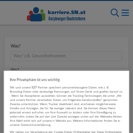
Was?
Wo?
Ihre Privatsphäre ist uns wichtig
Wir und unsere
527
Partner speichern personenbezogene Daten, wie z. B.
Browsing-Daten oder eindeutige Kennungen, auf Ihrem Gerät und greifen darauf zu
Umkreis
. Wenn Sie Akzeptieren auswählen, können die Tracking-Technologien die unter „Wir
und unsere Partner verarbeiten Daten, um Folgendes bereitzustellen“ genannten
Zwecke unterstützen. Wenn Tracker deaktiviert sind, erscheinen möglicherweise
Inhalte und Anzeigen, die für Sie weniger relevant sind. Sie können dieses Menü
jederzeit erneut aufrufen, um Ihre Auswahl zu ändern oder Ihre Einwilligung zu
widerrufen, indem Sie auf den Link Zwecke anzeigen unten auf der Webseite klicken.
Ihre Wahl wirkt sich auf unsere/n Website aus. Weitere Informationen finden Sie in
unserer Datenschutzerklärung.
Wir ziehen zur Verarbeitung der Cookie-Daten Drittanbieter bei. Diese Drittanbieter