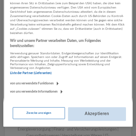
können ihren Sitz in Drittstaaten (wie zum Beispiel den USA) haben, die über kein
angemessenes Datenschutzniveau verfügen. Den USA wird vom Europäischen
Gerichtshof kein angemessenes Datenschutzniveau attestiert, da die in diesem
Zusammenhang verarbeiteten Cookie-Daten auch durch US-Behörden zu Kontroll-
1 Pflege, Gesundheit, Soziales
und Überwachungszwecken verarbeitet werden können und Sie gegen eine solche
Verarbeitung keine wirksamen Rechtsbehelfe geltend machen können. Mit dem Klick
Rechtsberatung und
auf „Cookies zulassen“ stimmen Sie zu, dass wir Drittanbieter (auch in Drittstaaten)
beiziehen dürfen.
Wirtschaftsprüfung
Wir und unsere Partner verarbeiten Daten, um Folgendes
Unternehmen
bereitzustellen:
Verwendung genauer Standortdaten. Endgeräteeigenschaften zur Identifikation
aktiv abfragen. Speichern von oder Zugriff auf Informationen auf einem Endgerät.
Personalisierte Werbung und Inhalte, Messung von Werbeleistung und der
Performance von Inhalten, Zielgruppenforschung sowie Entwicklung und
Verbesserung von Angeboten.
Liste der Partner (Lieferanten)
von uns verwendete Funktionen
von uns verwendete Informationen
LUGSTEIN CONSULTING
Zwecke anzeigen
Akzeptieren
Bergheim bei Salzburg
Bau | Beherbergung und Gastronomie | Einzelhandel |
Energieversorgung | Finanz- und Versicherungsleistungen |
Gesundheitswesen | Herstellung von Waren | IT-